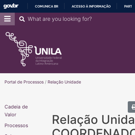
COMUNICA BR
ACESSO À INFORMAÇÃO
PARTI
IR
Pesquisar
PARA
O
CONTEÚDO
Portal de Processos
Portal de Processos
/
Relação Unidade
Cadeia de
Valor
Relação Unida
Processos
COORDENAD