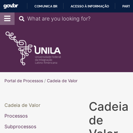
COMUNICA BR
ACESSO À INFORMAÇÃO
PARTI
IR
Pesquisar
PARA
O
CONTEÚDO
Portal de Processos
Portal de Processos
/
Cadeia de Valor
Cadeia
Cadeia de Valor
Processos
de
Subprocessos