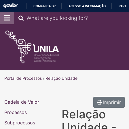
COMUNICA BR
ACESSO À INFORMAÇÃO
PARTI
IR
Pesquisar
PARA
O
CONTEÚDO
Portal de Processos
Portal de Processos
/
Relação Unidade
Cadeia de Valor
Imprimir
Relação
Processos
Subprocessos
Unidade -