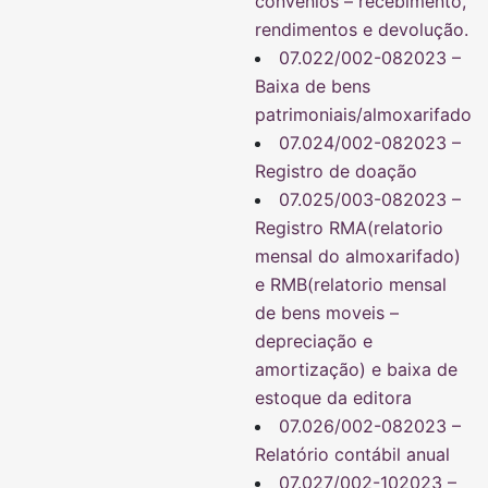
convênios – recebimento,
rendimentos e devolução.
07.022/002-082023 –
Baixa de bens
patrimoniais/almoxarifado
07.024/002-082023 –
Registro de doação
07.025/003-082023 –
Registro RMA(relatorio
mensal do almoxarifado)
e RMB(relatorio mensal
de bens moveis –
depreciação e
amortização) e baixa de
estoque da editora
07.026/002-082023 –
Relatório contábil anual
07.027/002-102023 –