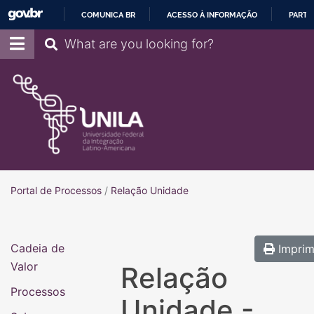
COMUNICA BR
ACESSO À INFORMAÇÃO
PARTI
IR
Pesquisar
PARA
O
CONTEÚDO
Portal de Processos
Portal de Processos
/
Relação Unidade
Cadeia de
Imprim
Valor
Relação
Processos
Unidade -