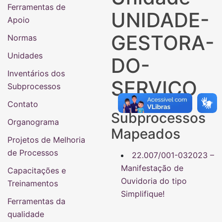
Ferramentas de
UNIDADE-
Apoio
GESTORA-
Normas
Unidades
DO-
Inventários dos
SERVICO
Subprocessos
Contato
Subprocessos
Organograma
Mapeados
Projetos de Melhoria
de Processos
22.007/001-032023 –
Manifestação de
Capacitações e
Ouvidoria do tipo
Treinamentos
Simplifique!
Ferramentas da
qualidade