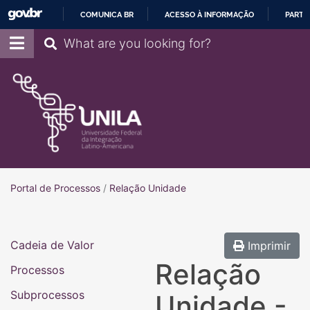
COMUNICA BR
ACESSO À INFORMAÇÃO
PARTI
IR
Pesquisar
PARA
O
CONTEÚDO
Portal de Processos
Portal de Processos
/
Relação Unidade
Cadeia de Valor
Imprimir
Relação
Processos
Subprocessos
Unidade -