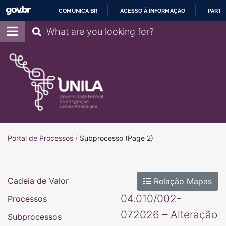
COMUNICA BR
ACESSO À INFORMAÇÃO
PARTI
IR
Pesquisar
PARA
O
CONTEÚDO
Portal de Processos
Portal de Processos
/
Subprocesso
(Page 2)
Cadeia de Valor
Relação Mapas
04.010/002-
Processos
072026 – Alteração
Subprocessos