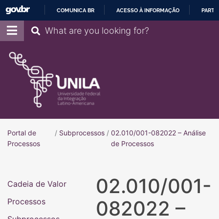
COMUNICA BR
ACESSO À INFORMAÇÃO
PARTI
IR
Pesquisar
PARA
O
CONTEÚDO
Portal de
/
Subprocessos
/
02.010/001-082022 – Análise
Portal de Processos
Processos
de Processos
02.010/001-
Cadeia de Valor
Processos
082022 –