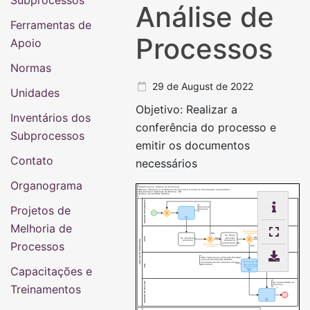
Subprocessos
Análise de
Ferramentas de
Processos
Apoio
Normas
29 de August de 2022
Unidades
Objetivo: Realizar a
Inventários dos
conferência do processo e
Subprocessos
emitir os documentos
Contato
necessários
Organograma
Subprocessos: Análise de Processos
Objetivo: Realizar a conferência do processo e emitir os documentos necessários
Responsável: Gabinete da Reitoria - GR
Número: 02.010/001-082022
UNIDADE DEMANDANTE
Projetos de
Processos
diversos
Melhoria de
Há assinatura de
Não
dcto formal?
02. Emitir
Não
SEAP
Sim
01. Analisar o
decisão,
processo
despacho,
ANÁLISE DE PROCESSOS
Processos
autorização, etc.
Processo está de
Sim
acordo?
https://processos.unila.edu.br/subpr
ocessos/02-004-001-092021-
Assinatura de
assinatura-de-documentos-oficiais-
SGR
Documentos
pelo-reitor/
Capacitações e
Oficiais pelo
Reitor
UNIDADE DE DESTINO
Da continuidade ao
Treinamentos
processo