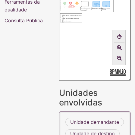
Ferramentas da
QUADRO DE SíMBOLOS
Nome do
subprocesso
Fim de um
Início de um
Conecta e
caminho ou do
subprocesso
direciona o fluxo
qualidade
subprocesso
Descrição resumida
Subprocesso mapeado
Subprocesso não
da(s) tarefa(s)
mapeado
realizada(s)
QUADRO DE SIGLAS
SEAP - Seção de Análise de Processos
Consulta Pública
SGR - Secretaria-Geral da Reitoria
dcto - documento
Unidades
envolvidas
Unidade demandante
Unidade de destino