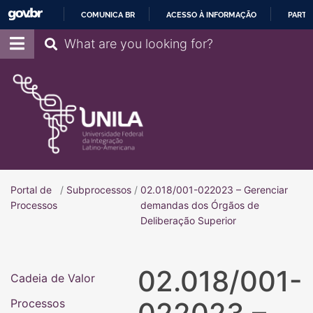
COMUNICA BR
ACESSO À INFORMAÇÃO
PARTI
IR
Pesquisar
PARA
O
CONTEÚDO
Portal de
/
Subprocessos
/
02.018/001-022023 – Gerenciar
Portal de Processos
Processos
demandas dos Órgãos de
Deliberação Superior
02.018/001-
Cadeia de Valor
Processos