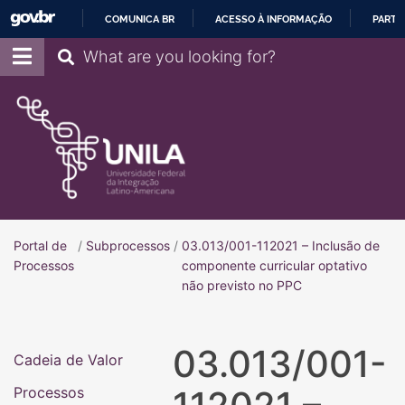
COMUNICA BR
ACESSO À INFORMAÇÃO
PARTI
IR
Pesquisar
PARA
O
CONTEÚDO
Portal de
/
Subprocessos
/
03.013/001-112021 – Inclusão de
Portal de Processos
Processos
componente curricular optativo
não previsto no PPC
03.013/001-
Cadeia de Valor
Processos