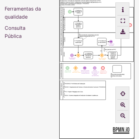
Subprocesso: Inclusão de componente curricular optativo não previsto no PPC
Objetivo: Incluir no SIGAA componente curricular optativo não previsto no PPC
Responsável: Pró-Reitoria de Graduação - PROGRAD
Número: 03.013/001-112021
Ferramentas da
INCLUSÃO DE COMPONENTE CURRICULAR OPTATIVO NÃO PREVISTO NO PPC
DISCENTE
1. Realizar a
solicitação no
SIGAA
qualidade
SECRETARIA ACADÊMICA
DE APOIO AO CURSO
2. Receber a
solicitação e
7. Arquivar o
Consulta
instruir o
processo
processo
COORDENADAÇÃO DE
Pública
da inclusão do componente curricular
optativo não previsto no PPC
CURSO
3. Providenciar
5. Providenciar
a aprovação
os documentos
01. Correções
efetuadas
Não previsto no PPC
Não
DENDC
6. Incluir no
4. Analisar a
SIGAA o
documentação
Sim
componente
anexada ao
curricular
processo
01. Correções
optativo
Documentação
Efetuadas
está correta?
QUADRO DE SÍMBOLOS
Início de um
Saída decorrente
Entrada
Fim de um
Conecta e
subprocesso
de um ajuste ou
proveniente de
caminho ou do
direciona o fluxo
correção (envio)
um ajuste ou
subprocesso
correção
Descrição resumida da(s)
(recebimento)
tarefa(s) realizada(s)
QUADRO DE SIGLAS
PROGRAD: Pró-Reitoria de Graduação
DENDC: Departamento de Normas e Desenvolvimento Curricular / PROGRAD
PPC: Projeto Pedagógico do Curso
SIGAA: Sistema Integrado de Gestão de Atividades Acadêmicas