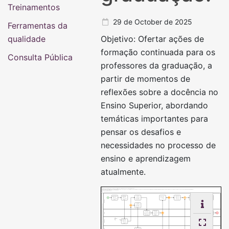
Treinamentos
29 de October de 2025
Ferramentas da
qualidade
Objetivo: Ofertar ações de
formação continuada para os
Consulta Pública
professores da graduação, a
partir de momentos de
reflexões sobre a docência no
Ensino Superior, abordando
temáticas importantes para
pensar os desafios e
necessidades no processo de
ensino e aprendizagem
atualmente.
Subprocesso: Formação docente - ações de formação continuada aos docentes de graduação.
Objetivo: Ofertar ações de formação continuada para os professores da graduação, a partir de momentos de reflexões sobre a docência no Ensino Superior, abordando temáticas importantes para pensar os desafios e necessidades no processo de ensino e aprendizagem atualmente.
Responsável: Pró-Reitoria de Graduação - PROGRAD
Número: 03.061/001-102025
01. Levantar
02. Elaborar
05. Abrir
10. Divulgar
12. Realizar a
temáticas para
proposta de
09. Preparar o
14. Prestar
processo
atividade de
atividade de
formação
formação
local para o
Contas da
administrativo
formação
formação
docente da
docente da
evento
atividade SCDP
para SCDP
docente
docente
UNILA
UNILA
DAAA/ APU
04. Abrir
13.Prestar
FORMAÇÃO DOCENTE - AÇÕES DE FORMAÇÃO CONTINUADA AOS DOCENTES DE GRADUAÇÃO
processo
Contas da
administrativo
atividade
Capacitação
capacitação
interna
interna
07. Receber e
08. Realizar
15. Lançar
analisar o
compra de
prestação de
DIGA
processo com a
passagens/
Contas da
solicitação da
diárias no
viagem no
capacitação
SCDP
SCDP
Pró-reitor
03. Analisar
PROGRAD
proposta de
formação
docente da
UNILA
06. Receber e