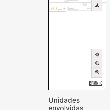
SECADES
analisar o
16. Encaminhar
processo com a
a finalização da
solicitação da
atividade
capacitação
11. Encaminhar
SECOM
a divulgação da
atividade de
formação
docente
QUADRO DE SIGLAS
DAAA / APU - Departamento de apoio Acadêmico ao Aluno / Assessoria Pedagógica Universitária
SECOM - Secretaria de Comunicação
QUADRO DE SÍMBOLOS
PROGRAD - Pró-Reitoria de Graduação
DIGA - Divisão de Gestão Administrativa
Início de um
Fim de um
Conecta e
Dois ou mais
SECADES - Seção de Capacitação e Desenvolvimento
subprocesso
caminho ou do
direciona o fluxo
caminhos devem
Descrição resumida da(s)
subprocesso
ser conectados
tarefa(s) realizada(s)
ou seguidos
Unidades
envolvidas