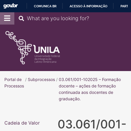
COMUNICA BR
ACESSO À INFORMAÇÃO
PARTI
IR
Pesquisar
PARA
O
CONTEÚDO
Portal de
/
Subprocessos
/
03.061/001-102025 – Formação
Portal de Processos
Processos
docente – ações de formação
continuada aos docentes de
graduação.
03.061/001-
Cadeia de Valor