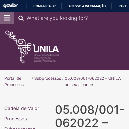
COMUNICA BR
ACESSO À INFORMAÇÃO
PARTI
IR
Pesquisar
PARA
O
CONTEÚDO
Portal de
/
Subprocessos
/
05.008/001-062022 – UNILA
Portal de Processos
Processos
ao seu alcance
05.008/001-
Cadeia de Valor
Processos
062022 –