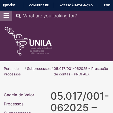
COMUNICA BR
ACESSO À INFORMAÇÃO
PARTI
IR
Pesquisar
PARA
O
CONTEÚDO
Portal de
/
Subprocessos
/
05.017/001-062025 – Prestação
Portal de Processos
Processos
de contas – PROFAEX
05.017/001-
Cadeia de Valor
Processos
062025 –