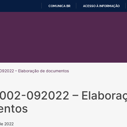
COMUNICA BR
ACESSO À INFORMAÇÃO
IR
PARA
O
CONTEÚDO
092022 – Elaboração de documentos
/002-092022 – Elabora
entos
de 2022