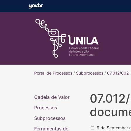
Portal de Processos
Portal de Processos
/
Subprocessos
/
07.012/002-
07.012
Cadeia de Valor
Processos
docum
Subprocessos
9 de September 
Ferramentas de