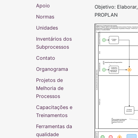
Apoio
Objetivo: Elabora
PROPLAN
Normas
Unidades
Subprocesso: Elaboração de documentos
Objetivo: Elaborar, aprovar e dar publicidade de documentos (Portarias, Normat
Responsável: Pró-Reitoria de Planejamento, Orçamento e Finanças - PROPLAN
Número: 07.012/002-092022
UNIDADES PROPLAN
Inventários dos
1. Elaborar
minuta
Subprocessos
DAO
Contato
Portaria/Normativas/Despacho/Ofíci
DEMANDANTE
o
Organograma
2.Solicitar à
PROPLAN
ELABORAÇÃO DE DOCUMENTOS
elaboração de
documentos
Projetos de
Melhoria de
Processos
PROPLAN
Capacitações e
3.Analisar
documento
Treinamentos
Necessidade de elaboração
de portarias e ofícios por
parte da PROPLAN
Ferramentas da
qualidade