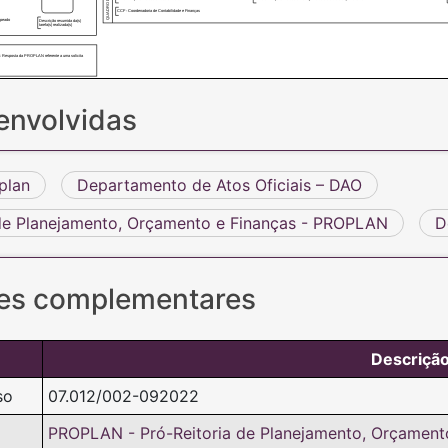
CCF - Coordenadoria de Contabilidade e Finanças
apeado
Descrição resumida da(s)
tarefa(s) realizada(s)
: Resposta da PROPLAN referente a uma solicita
envolvidas
plan
Departamento de Atos Oficiais – DAO
 de Planejamento, Orçamento e Finanças - PROPLAN
D
es complementares
Descriçã
so
07.012/002-092022
PROPLAN - Pró-Reitoria de Planejamento, Orçament