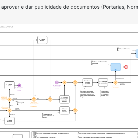
r, aprovar e dar publicidade de documentos (Portarias, No
ivas e Ofícios) da PROPLAN
6. Elaborar
resposta
Publicar no diário oficial
Analisar e providenciar ações
necessárias
Ofício/Despacho
9.Analisar e
10.Encaminhar
assinar o
os documentos
Portaria/
documento
Normativa
4. Elaborar
01. Encaminhar
Qual é o tipo de
ofício
para envio do
documento?
01. Encaminhar
Pró-reitor
para envio do
Pró-reitor
Pró-reitor (é possível que
Baixar e salvar
alguns documentos tenham
Portaria/Normat
assinaturas conjuntas com
iva em pdf para
Originário
Sim
outros chefes de unidades da
enviar ao DAO
Trata-se de
Proplan
7. Verificar e
resposta ou
Resposta
elaboração
Não
encaminhar/ela
originária de
borar ofício
Ofício?
minutado
Precisa da
Anotação 01
manifestação de
outra unidade
Ofício
Qual o tipo de
da PROPLAN?
documento a ser
elaborado?
Portaria/
8.Elaborar
Normativa
portaria/
normativa
Despacho
Em adequação as
normas do Boletim de
serviço
5.Elaborar
despacho
QUADRO DE SIGLAS
PRÓ-REITOR PROPLAN- Chefe da Pró-reitoria de Planejamento, Orçamento e Finanças
PROPLAN - Pró-reitoria de planejamento, orçamento e finanças
DAO - Departamento de Atos Oficiais
DPCO - Departamento de Planejamento e Controle Orçamentário