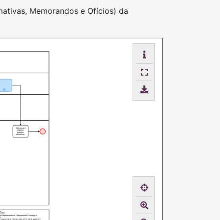
rmativas, Memorandos e Ofícios) da
11.Anexar e
arquivar
portaria/
normativas
DPE
- Departamento de Planejamento Estratégico
UNIDADES PROPLAN - CCF, DPE ou DPCO