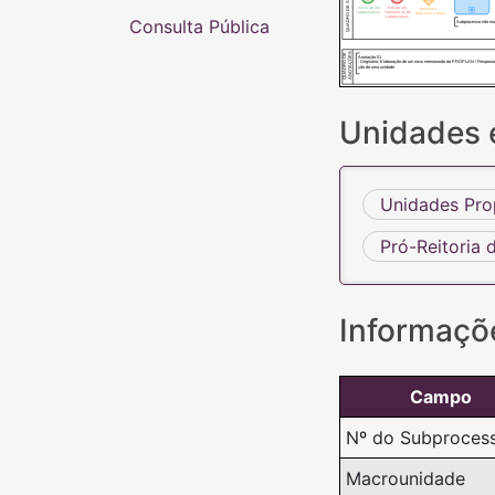
QUADRO DE SIMBOLOS
Início de um
Fim de um
Conecta e
subprocesso
caminho ou do
direciona o fluxo
subprocesso
Consulta Pública
Subprocesso não m
QUADRO DE
ANOTAÇÕES
Anotação 01
- Originário: Elaboração de um novo memorando da PROPLAN / Resposta
ção de uma unidade
Unidades 
Unidades Pro
Pró-Reitoria
Informaçõ
Campo
Nº do Subproces
Macrounidade