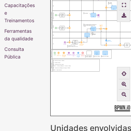
Capacitações
Para publicizar
A publicação foi
o documento
solicitada via
SIPAC ou
processo
DAO
administrativo?
SIPAC
Processo
administrativo
e
NORMAS E PROCEDIMENTOS PARA A GESTÃO DE PROCESSOS
ÓRGÃOS COLEGIADOS
Para deliberação
2. Demandar
ações voltadas
a gestão de
processos
02. Para
despacho
Treinamentos
https://processos.unila.edu.br/subprocessos/0
É necessário
7-012-001-092020-elaboracao-de-portarias-
publicar no
PROPLAN
proplan
Boletim de
3. Demandar
Serviço?
ações voltadas
a gestão de
Sim
Elaboração de
Ferramentas
processos
Documentos
Não
Análise e
aprovação dos
documentos
DPE
da qualidade
Aguardar
Sim
publicação do
4. Elaborar
boletim de serviço
normas e
Não
procedimentos
da gestão de
EP
01. Para
processos
Precisa submeter
correções
5. Publicar no
os documentos
Portal de
para Reitoria?
formulários, guias, manuais,
Processos
Consulta
normativas, check-list, entre outros
QUADRO DE SÍMBOLOS
Nome do
subprocesso
Pública
Início do
Saída decorrente
Entrada
A próxima tarefa
Fim de um
Dois ou mais
Conecta e
Processo
de um ajuste
decorrente de um
será realizada
caminho ou do
caminhos devem
direciona o fluxo
ajuste
após um
subprocesso
Descrição resumida da(s)
ser conectados
Subprocesso mapeado
Subprocesso não mapeado
determinado
tarefa(s) realizada(s)
ou seguidos
tempo
EP - Escritório de Processos / PROPLAN
GR - Gabinete da Reitoria
QUADRO DE SIGLAS
DAO - Departamento de Atos Oficiais
PROPLAN - Pró-Reitoria de Planejamento, Orçamento e Finanças
DPE - Departamento de Planejamento Estratégico / PROPLAN
CONSUN - Conselho Universitário
Unidades envolvida