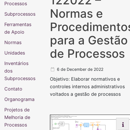
122022 –
Processos
Normas e
Subprocessos
Procedimento
Ferramentas
de Apoio
para a Gestão
Normas
de Processos
Unidades
Inventários
6 de December de 2022
dos
Subprocessos
Objetivo: Elaborar normativos e
controles internos administrativos
Contato
voltados a gestão de processos
Organograma
Projetos de
Melhoria de
Subprocesso: Normas e Procedimentos para a Gestão de Processos
Objetivo: Elaborar normativos e controles internos administrativos voltados a gestão de processos
Responsável: Pró-Reitoria de Planejamento, Orçamento e Finanças - PROPLAN
Número: 07.031/002-122022
Analisar as
O documento foi
demandas
Processos
Encaminhar para
aprovado/autoriz
1. Demandar
órgão colegiado?
ado ?
ações voltadas
a gestão de
GR
Sim
Não
processos
02. Para
Sim
Não
despacho
Proveniente de demandas
internas ou externas
01. Para
correções