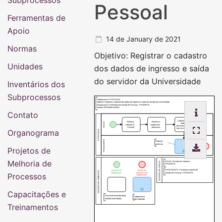
Subprocessos
Pessoal
Ferramentas de
Apoio
14 de January de 2021
Normas
Objetivo: Registrar o cadastro
Unidades
dos dados de ingresso e saída
do servidor da Universidade
Inventários dos
Subprocessos
Subprocesso: E-PESSOAL
Objetivo: Registrar o cadastro dos dados de ingresso e saída do servidor da Universidade
Responsável: Pró-Reitoria de Gestão de Pessoas - PROGEPE
Número: 08.003/001-012021
Contato
Cadastrar os
Realizar
Realizar a
DICAD
dados
cadastro E-
triagem dos
pessoais/funcio
Pessoal
processos
nais no sistema
Organograma
E-PESSOAL
PROADGEPE
Arquivar
processo
Projetos de
Melhoria de
DICAD: Divisão de Cadastro /
QUADRO DE SIGLAS
PROGEPE
PROADGEPE: Pró-reitoria Adjunta de
Início de um
Fim de um
QUADRO DE SIMBOLOS
subprocesso
caminho ou do
Gestão de Pessoas / PROGEPE
Processos
subprocesso
Capacitações e
Descrição resumida da(s)
Subprocesso
tarefa(s) realizada(s)
não mapeado
Treinamentos