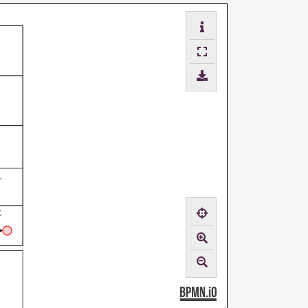
ha
ar
so