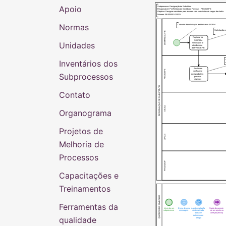
Apoio
Subprocesso: Designação de Substituto
Responsável: Pró-Reitoria de Gestão de Pessoas - PROGEPE
Objetivo: Designar servidores para atuarem com substitutos de cargos de chefia
Número: 08.005/001-012021
Normas
Cadastro de solicitação eletrônica no SIGRH
Solicitação c
DEMANDANTE
Registrar no
SIGRH a
Unidades
solicitação p/
atendimento
da PROGEPE
Inventários dos
Analisar e
PROGEPE
verificar se
Subprocessos
designado tem
portarias
vigentes
DESIGNAÇÃO DE SUBSTITUTO
Contato
DICAD
Organograma
Projetos de
DIPAG
Melhoria de
Processos
PROADGP
Capacitações e
Treinamentos
QUADRO DE SIMBOLOS
Ferramentas da
Início de um
Envio de uma
A próxima tarefa
Saída decorrente
subprocesso
mensagem
será realizada
de um ajuste ou
após um
correção (envio)
determinado
qualidade
tempo