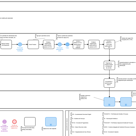
om modelo pré-cadastrado
se no período de substitutição não
Logo que o pró-reitor assina
Apenas a portaria de substituto
estará com férias marcadas, etc
de titular do cargo (CD)
Portarias de cargo (CD)
e Funções (FCC e FG)
Incluir a
Enviar o
Elaborar
Elaborar
portaria na SE e
material ao
Minuta Portaria
material para
material para
Emitir Portaria
registrar para a
DAO para
de designação
publicação da
publicação da
DICAD
publicação no
portaria no DOU
portaria no BS.
cadastrar
BS.
Envia para
Enviar para
5 dias
assinatura do
publicação no
Pró-Reitor
DOU
Automaticamente é calculado na
Registrar no
folha o pagamento pela
sistema SIGRH
substituição.
a designação
do servidor.
Automaticamente é calculado na fol
o pagamento pela substituição.
Encaminhar o
processo para
arquivo.
Arquiv
proces
Receber o processo
e registrar no
sistema AFD
PROGEPE - Pró-Reitoria de Gestão e Pessoas
AFD - Assentamento Funcional Digital
BS - Boletim de Serviços
SE - Solicitação Eletrônica
QUADRO DE SIGLAS
DIPAG - Divisão de Pagamentos
PROADGP - Pró-Reitoria Adjunta de Gestão de Pessoas
Entrada
Fim de um
proveniente de
caminho ou do
SIGRH - Sistema Integrado de Gestão de Recursos Humanos
DOU - Diário Oficial da União
Descrição resumida da(s)
um ajuste ou
subprocesso
Subprocesso não mapeado
tarefa(s) realizada(s)
correção
(recebimento)
DAO - Departamento de Atos Oficiais
DICAD - Divisão de Cadastro