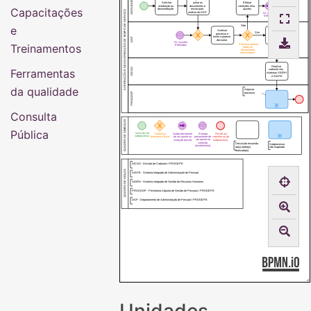
SERVIDOR
Solicitar
juntar os
Efetuar
averbação ou
documentos e
correções e/ou
Capacitações
desaverbação
enviar para
ajustes
AVERBAÇÃO E DESAVERBAÇÃO DE TEMPO DE SERVIÇO
análise do DAP
01. Ajustes
Efetuados
e
Não
Emitir parecer
Analisar
favorável e
Sim
processo e
encaminhar o
emitir o parecer
DAP
processo para
decisório
a DICAD
01. Ajustes
Treinamentos
Processo possui
Efetuados
todos os
documentos
necessários?
Realizar
DICAD
Ferramentas
cadastro nos
sistemas SIGRH
e SIAPE
da qualidade
Arquivar
PROADGP
processo
Consulta
QUADRO DE SÍMBOLOS
Pública
Início de um
Entrada
Conecta e
Saída decorrente
Fim de um
subprocesso
proveniente de
direciona o fluxo
de um ajuste ou
caminho ou do
um ajuste ou
correção (envio)
subprocesso
correção
Descrição resumida
Subprocesso
(recebimento)
da(s) tarefa(s)
não mapeado
realizada(s)
DICAD - Divisão de Cadastro / PROGEPE
QUADRO DE SIGLAS
SIAPE - Sistema Integrado de Administração de Pessoal
SIGRH - Sistema integrado de Gestão de Recursos Humanos
PROADGP - Pró-reitoria Adjunta de Gestão de Pessoas / PROGEPE
DAP - Departamento de Administração de Pessoal / PROGEPE