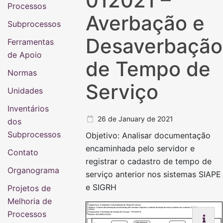
012021 –
Processos
Averbação e
Subprocessos
Desaverbação
Ferramentas
de Apoio
de Tempo de
Normas
Serviço
Unidades
Inventários
26 de January de 2021
dos
Subprocessos
Objetivo: Analisar documentação
encaminhada pelo servidor e
Contato
registrar o cadastro de tempo de
Organograma
serviço anterior nos sistemas SIAPE
e SIGRH
Projetos de
Melhoria de
Subprocesso: Averbação e Desaverbação de Tempo de Serviço
Objetivo: Analisar documentação encaminhada pelo servidor e registrar o cadastro de tempo de serviço anterior nos sistemas SIAPE e
SIGRH
Processos
Responsável: Pró-Reitoria de Gestão de Pessoas - PROGEPE
Número: 08.019/001-012021
Abrir processo,