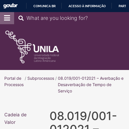
COMUNICA BR
ACESSO À INFORMAÇÃO
PARTI
IR
Pesquisar
PARA
O
CONTEÚDO
Portal de
/
Subprocessos
/
08.019/001-012021 – Averbação e
Portal de Processos
Processos
Desaverbação de Tempo de
Serviço
08.019/001-
Cadeia de
Valor