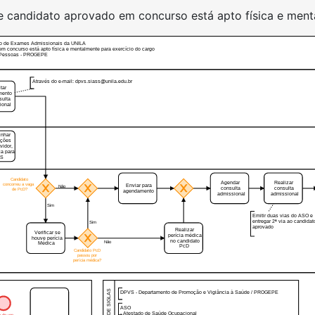
 se candidato aprovado em concurso está apto física e men
ção de Exames Admissionais da UNILA
em concurso está apto física e mentalmente para exercício do cargo
e Pessoas - PROGEPE
Através do e-mail: dpvs.siass@unila.edu.br
itar
mento
sulta
ional
inhar
ações
rvidor,
a para
VS
Candidato
Agendar
Realizar
concorreu a vaga
Enviar para
Não
consulta
consulta
de PcD?
agendamento
admissional
admissional
Sim
Emitir duas vias do ASO e
entregar 2ª via ao candidat
Sim
aprovado
Realizar
Verificar se
perícia médica
houve perícia
no candidato
Não
Médica
PcD
Candidato PcD
passou por
perícia médica?
QUADRO DE SIGLAS
DPVS - Departamento de Promoção e Vigiância à Saúde / PROGEPE
ASO
- Atestado de Saúde Ocupacional
m de um