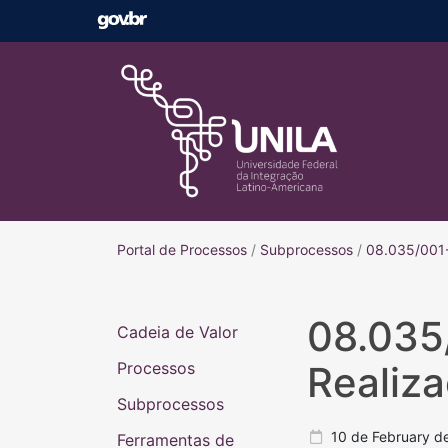
Portal de Processos
Portal de Processos
/
Subprocessos
/
08.035/001-
08.035
Cadeia de Valor
Processos
Realiz
Subprocessos
10 de February d
Ferramentas de