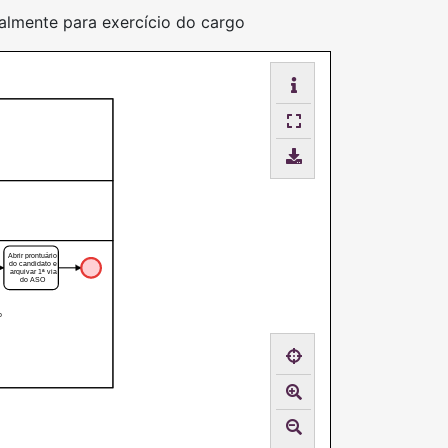
talmente para exercício do cargo
Abrir prontuário
do candidato e
arquivar 1ª via
do ASO
o