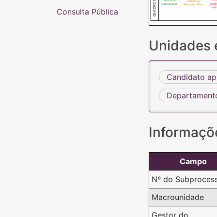
Conecta e
subprocesso
cami
direciona o fluxo
subp
Consulta Pública
Unidades 
Candidato a
Departamento
Informaçõ
Campo
Nº do Subproces
Macrounidade
Gestor do