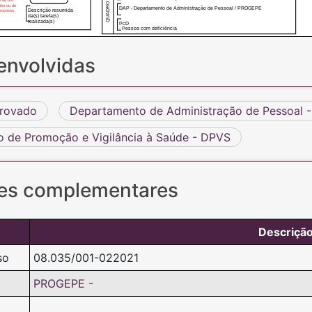
nho ou do
DAP - Departamento de Administração de Pessoal / PROGEPE
Descrição resumida
rocesso
da(s) tarefa(s)
realizada(s)
PcD
- Pessoa com deficiência
envolvidas
provado
Departamento de Administração de Pessoal 
 de Promoção e Vigilância à Saúde - DPVS
es complementares
Descriçã
so
08.035/001-022021
PROGEPE -