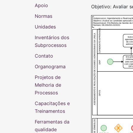
Apoio
Objetivo: Avaliar
Normas
Subprocesso: Agendamento e Realiza
Objetivo: Avaliar se candidato aprovado 
Responsável: Pró-Reitoria de Gestão d
Unidades
Número: 08.035/001-022021
CANDIDATO APROVADO
AGENDAMENTO E REALIZAÇÃO DE EXAMES ADMISSIONAIS DA UNILA
Inventários dos
Solic
agenda
de con
Subprocessos
admiss
Contato
Encam
inform
DAP
para se
com cópi
Organograma
DP
Projetos de
Melhoria de
Processos
DPVS
Capacitações e
Treinamentos
Ferramentas da
QUADRO DE SÍMBOLOS
qualidade
Início de um
Fi