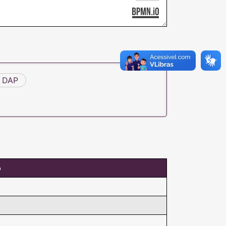
- DAP
o