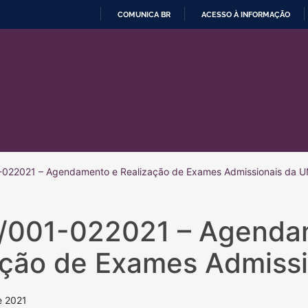
COMUNICA BR
ACESSO À INFORMAÇÃO
IR
PARA
O
CONTEÚDO
022021 – Agendamento e Realização de Exames Admissionais da 
/001-022021 – Agenda
ação de Exames Admiss
e 2021