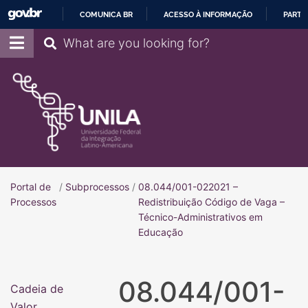
COMUNICA BR
ACESSO À INFORMAÇÃO
PARTI
IR
Pesquisar
PARA
O
CONTEÚDO
Portal de
/
Subprocessos
/
08.044/001-022021 –
Portal de Processos
Processos
Redistribuição Código de Vaga –
Técnico-Administrativos em
Educação
08.044/001-
Cadeia de
Valor