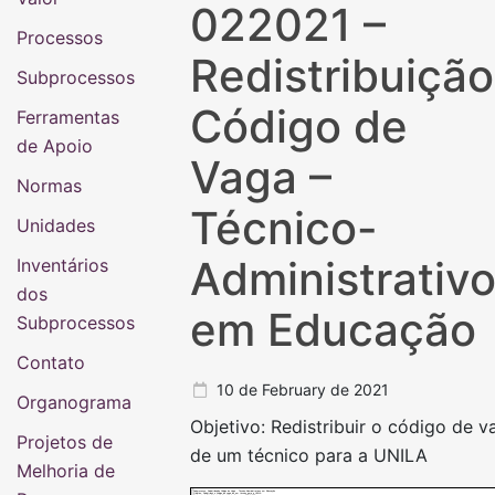
022021 –
Processos
Redistribuição
Subprocessos
Código de
Ferramentas
de Apoio
Vaga –
Normas
Técnico-
Unidades
Administrativ
Inventários
dos
em Educação
Subprocessos
Contato
10 de February de 2021
Organograma
Objetivo: Redistribuir o código de v
Projetos de
de um técnico para a UNILA
Melhoria de
Subprocesso: Redistribuição Código de Vaga - Técnico-Administrativos em Educação
Objetivo: Redistribuir o código de vaga de um técnico para a UNILA