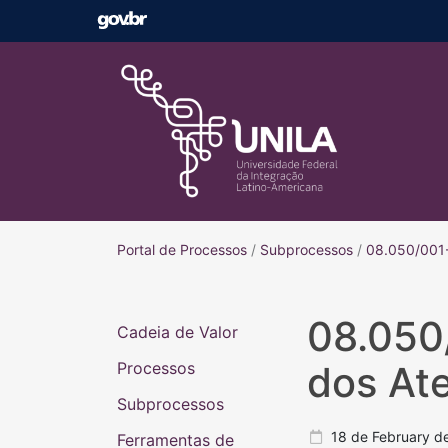
Portal de Processos
Portal de Processos
/
Subprocessos
/
08.050/001-
08.050
Cadeia de Valor
Processos
dos At
Subprocessos
18 de February d
Ferramentas de