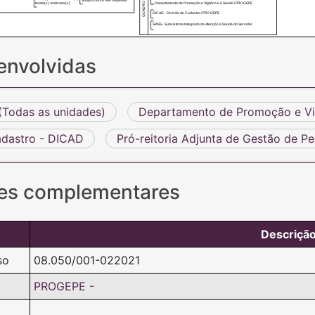
Subprocesso não mapeado
tarefa(s) realizada(s)
- Departamento de Promoção e Vigilância à Saúde / PROGEPE
DICAD - Divisão de Cadastro / PROGEPE
SIASS - Subsistema Integrado de Atenção à Saúde do Servidor
envolvidas
Todas as unidades)
Departamento de Promoção e Vig
adastro - DICAD
Pró-reitoria Adjunta de Gestão de 
es complementares
Descriçã
so
08.050/001-022021
PROGEPE -