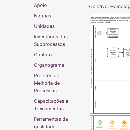
Apoio
Objetivo: Homolog
Normas
Subprocesso: Recebimento e Controle dos Atestados Méd
Objetivo: Homologar ou não atestado médico apresentado
Responsável: PRó-Reitoria de Gestão de Pessoas - PR
Número: 08.050/001-022021
Unidades
DEMANDANTE
Entregar
atestado
médico
Inventários dos
pessolamente
ou via malote
Subprocessos
RECEBIMENTO E CONTROLE DOS ATESTADOS MÉDICOS
Inserir 
Receber
ates
Contato
atestado
médic
médico
planil
cont
DPVS
Organograma
Projetos de
Melhoria de
DICAD
Processos
Capacitações e
PROADGP
Treinamentos
Ferramentas da
QUADRO DE SÍMBOLOS
qualidade
Início de um
Conecta e
Dois ou mais
subprocesso
direciona o fluxo
caminhos devem
ser conectados