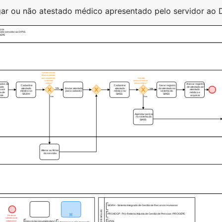
ar ou não atestado médico apresentado pelo servidor ao
icos
 pelo servidor ao DPVS
OGEPE
Servidor está de
férias no período
que compreende
Servidor
o atestado
necessita realizar
médico?
perícia médica?
dados do
Anexar registro
Cadastrar
Cadastrar
Gerar registro
tado
de atestado ao
Não
atestado
Enviar atestado
atestado
do atestado no
Não
o em
atestado
médico no
para cadastro
médico no
sistema do
ha de
médico e
SIGRH
SIASS
SIASS
role
arquivar
Sim
Sim
Agendar perícia
no sistema do
SIASS
Alterar as férias
do servidor
SIGRH - Sistema Integrado de Gestão de Recursos Humanos
QUADRO DE SIGLAS
PROADGP - Pró-Reitoria Adjunta de Gestão de Pessoas / PROGEPE
Fim de um
caminho ou do
subprocesso
Descrição resumida da(s)
DPVS