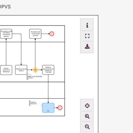
 DPVS
Receber e-mail
Receber uma
com data e
via do laudo
horário da
pericial
perícia
Publicar
Instruir
Realizar perícia
afastamento em
processo
médica
boletim de
eletrônico
serviço
Emitir 2 vias do laudo
pericial
Arquivar
processo