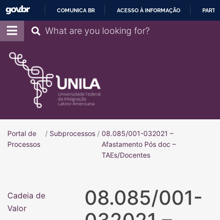
COMUNICA BR
ACESSO À INFORMAÇÃO
PARTI
IR
Pesquisar
PARA
O
CONTEÚDO
Portal de
/
Subprocessos
/
08.085/001-032021 –
Portal de Processos
Processos
Afastamento Pós doc –
TAEs/Docentes
08.085/001-
Cadeia de
Valor