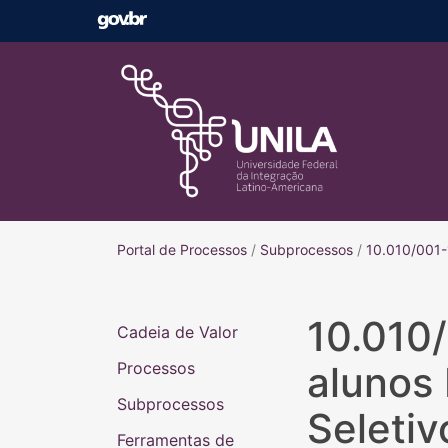
Portal de Processos
Portal de Processos
/
Subprocessos
/
10.010/001-1
10.010
Cadeia de Valor
Processos
alunos 
Subprocessos
Seletiv
Ferramentas de