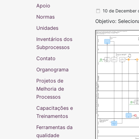
Apoio
10 de December 
Normas
Objetivo: Selecio
Unidades
Subprocesso: Processo Seletivo para alunos Brasileiros e não Brasileiros - Processo Seletivo de Indígenas/PSIN
Objetivo: Selecionar estudantes Indígenas para os cursos de graduação da UNILA
Responsável: Pró-reitoria de Relações Institucionais e Internacionais - PROINT
Número: 10.010/001-122025
Inventários dos
Informar quantitativo
de vagas
PROGRAD
Subprocessos
DEACA
De acordo com resolução COSUEN
(Processos PSI, PSIN e PSRH)
Contato
Edital
1. Elaborar
ofício
2. Elaborar
3. Publicar o
solicitando
edital do PSIN
edital do PSIN
quantidade de
Enviar ofício
vagas
solicitando vagas
PROINT
Organograma
BANCA DE REVISÃO
DOCUMENTAL
Projetos de
PROCESSO SELETIVO PARA ALUNOS BRASILEIROS E NÃO BRASILEIROS - PROCESSO SELETIO INDIGENAS/PSIN
BANCA DE PERTENCIMENTO
ÉTNICO
Melhoria de
BANCA DE SELEÇÃO
Processos
4. Realizar
inscrição do
processo
seletivo no
SIGAA
Divulgação de
CANDIDATO
abertura do PSIN
Capacitações e
Treinamentos
SECOM
Divulga
https://processos.unila.edu.br
/subprocessos/02-001-001-
092021-traducao-de-
REITORIA
documentos/
Tradução de
Documentos
Ferramentas da
INSTITUTOS
qualidade
Indicação