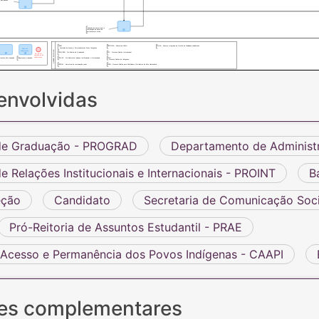
o das bancas
Indicação de nomes para a
composição da banca de
pertencimento étnico
CAAPI
REITORIA - Reitoria da UNILA
SIGAA - Sistema Integrado de Gestão de Atividades Acadêmicas
- Comissão de Acesso e Permanência dos Povos Indígenas
Nome do
QUADRO DE SIGLAS
subprocesso
PROGRAD - Pró-Reitoria de Graduação
PSI - Processo Seletivo Internacional
Fim de um
caminho ou do
subprocesso
PSIN
Subprocesso mapeado
PROINT - Pró-Reitoria de relações Institucionais e Internacionais
processo não mapeado
- Processo Seletivo de Indígenas
SECOM - Secretaria de comunicação social
PSRH - Processo Seletivo para Refufiados e Portadores de Visto Humanitário
envolvidas
 de Graduação - PROGRAD
Departamento de Administ
de Relações Institucionais e Internacionais - PROINT
B
eção
Candidato
Secretaria de Comunicação Soc
Pró-Reitoria de Assuntos Estudantil - PRAE
Acesso e Permanência dos Povos Indígenas - CAAPI
es complementares