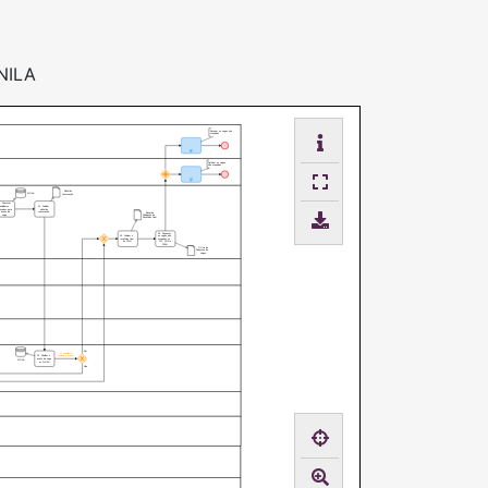
UNILA
Receber as vagas não
ocupadas
Receber as vagas
não ocupadas
Edital de
SIGAA
Convocação
0. Convocar
candidatos
21. Publicar
ovados para
edital de
o aceite da
convocação
Edital de
vaga
Publicação do
Resultado Final
24. Repassar
23. Publicar o
as vagas não
resultado final
ocupadas no
do PSIN
PSI, PSIN e
PSRH
Ofício de
Repassse de
Vagas
Sim
O candidato
realizou o aceite?
22. Realizar o
aceite da vaga
SIGAA
no SIGAA
Não