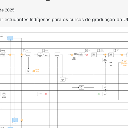
de 2025
nar estudantes Indígenas para os cursos de graduação da 
Indicação de nomes
para a composição
das bancas
Edital de
Edital de
Classificação
Edital de
Banca de revisão
Portaria
Classificação
SIGAA
Final
Homologação
documental e banca de
Geral Provisória
seleção
Candidatos
desclassificados
9. Publicar
2
pela banca de
5. Enviar ofício
13.
15. Publicar
19. Publicar
6. Receber as
edital de
10. Enviar e-
11.Receber as
pertencimento
de solicitação
Desclassificar
edital de
edital de
indicações e
homologação
mail solicitando
indicações e
apr
de indicação
candidatos no
classificação
classificação
publicar portaria
provisória das
indicações
publicar portaria
para bancas
SIGAA
geral provisória
final
inscrições
Candidatos
classificados
18. Publicar
pela banca de
Edital de
pertencimento
Resultado de
Não
O total de
Recurso
chamadas
Sim
previstas no
edital foram
esgotadas ou as
vagas foram
todas
preenchidas?
Edital de
Resultado de
Recurso
Se constatado
7. Realizar
divergência na
banca de
inscrição o
revisão
candidato é
documental
comunicado
12. Realizar a
banca de
Pertecimento
Étnico
14. Realizar a
17. Avaliar o
banca de
recurso
seleção do
PSIN
8. Realizar a
16. Impetrar
alteração
Recurso
documental
SIGAA (Módulo
processo seletivo
de graduação)
r os processos seletivos
Indicação de nomes para a
composição das bancas
 de nomes para a