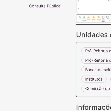
composiçã
PRAE
Consulta Pública
CAAPI
QUADRO DE SÍMBOLOS
Início de um
Início de um
Conecta e
Dois ou mais
Um ou mais
A atividade esta
Banco de dados
subprocesso
subprocesso a
direciona o fluxo
caminhos devem
caminhos podem
vinculada a um
partir de uma
ser conectados
ser conectados
documento e/ou
Sub
mensgem/docum
ou seguidos
ou seguidos
conjunto de
ento
informações
Unidades 
Pró-Reitoria
Pró-Reitoria 
Banca de sel
Institutos
Comissão de 
Informaçõ