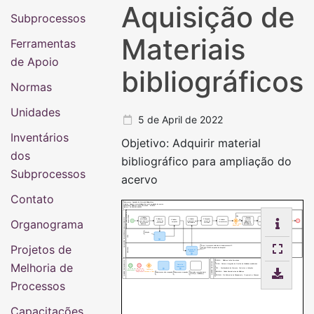
Aquisição de
Subprocessos
Materiais
Ferramentas
de Apoio
bibliográficos
Normas
Unidades
5 de April de 2022
Inventários
Objetivo: Adquirir material
dos
bibliográfico para ampliação do
Subprocessos
acervo
Contato
Subprocesso: Aquisição de Materiais bibliográficos
Objetivo: Adquirir material bibliográfico para ampliação do acervo
Responsável: Biblioteca Latino-Americana - BIUNILA
Número: 16.009/001-042022
DIVISÃO ADMINISTRATIVA DA
BIBLIOTECA
Não
1.Solicitar
7.Receber
AQUISIÇÃO DE MATERIAIS BIBLIOGRÁFICOS
Organograma
8.Conferir
9.Disponibilizar
autorização
2.Elaborar
4.Solicitar
5.Pesquisar
material
Sim
3.Solicitar
6.Solicitar
material
Nota Fiscal para
para abertura
termo de
orçamento para
preços de
bibliográfico
empenho
fornecimento
recebido com a
pré-cadastro do
de processo
referência
distribuidora
mercado
solicitado às
nota fiscal
patrimônio
licitatório
distribuidoras
O item está
disponível?
Licitação
CCCL
Projetos de
https://processos.unila.edu.br/subprocessos/07-
003-001-072020-empenho-de-despesa/
PROPLAN
Empenho de
despesa
QUADRO DE SIMBOLOS
BIUNILA - Biblioteca Latino-Americana
Melhoria de
QUADRO DE SIGLAS
SIGAA - Sistema Integrado de Gestão de Atividades acadêmicas
Nome do
subprocesso
CCCL - Coordenadoria de Compras, Contratos e Licitações
Fim de um
Início de um
Conecta e
caminho ou do
subprocesso
direciona o fluxo
DABIUNILA - Divisão Administrativa da Biblioteca
subprocesso
Descrição resumida da(s)
Subprocesso não mapeado
Subprocesso mapeado
tarefa(s) realizada(s)
PROPLAN - Pró-Reitoria de de Planejamento, Orçamento e Finanças
Processos
Capacitações