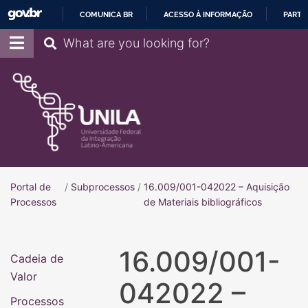
COMUNICA BR
ACESSO À INFORMAÇÃO
PARTI
IR
Pesquisar
PARA
O
CONTEÚDO
Portal de
/
Subprocessos
/
16.009/001-042022 – Aquisição
Portal de Processos
Processos
de Materiais bibliográficos
16.009/001-
Cadeia de
Valor
042022 –
Processos