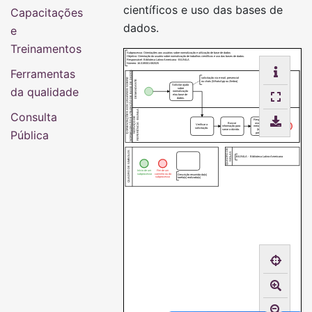
científicos e uso das bases de
Capacitações
dados.
e
Treinamentos
Subprocesso: Orientações aos usuários sobre normalização e utilização de base de dados
Objetivo: Orientação do usuário sobre normalização de trabalhos científicos e uso das bases de dados.
Responsável: Biblioteca Latino-Americana - BIUNILA
Número: 16.019/001-082025
Ferramentas
NORMALIZAÇÃO E UTILIZAÇÃO DE BASE DE DADOS
f) ORIENTAÇÕES AOS USUÁRIOS SOBRE
solicitação via e-mail, presencial
DEMANDANTE
ou chats (WhatsApp ou Zimbra)
Solicitar ajuda
da qualidade
sobre
normalização
e/ou base de
dados.
REFERÊNCIA - BIUNILA
Consulta
SERVIÇO DE
Responder ao
Buscar
usuário por
Verificar a
informação para
meios formais
solicitação.
sanar a dúvida.
(texto ou
Pública
presencial)
QUADRO DE
QUADRO DE SIMBOLOS
SIGLAS
BIUNILA - Biblioteca Latino-Americana
Início de um
Fim de um
Descrição resumida da(s)
subprocesso
caminho ou do
subprocesso
tarefa(s) realizada(s)