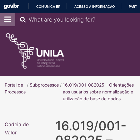
COMUNICA BR
ACESSO À INFORMAÇÃO
PARTI
IR
Pesquisar
PARA
O
CONTEÚDO
Portal de
/
Subprocessos
/
16.019/001-082025 – Orientações
Portal de Processos
Processos
aos usuários sobre normalização e
utilização de base de dados
16.019/001-
Cadeia de
Valor