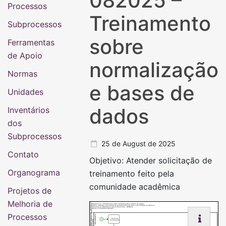
082025 –
Processos
Treinamento
Subprocessos
sobre
Ferramentas
de Apoio
normalização
Normas
e bases de
Unidades
dados
Inventários
dos
Subprocessos
25 de August de 2025
Contato
Objetivo: Atender solicitação de
Organograma
treinamento feito pela
comunidade acadêmica
Projetos de
Melhoria de
Subprocesso: Treinamento sobre normalização e bases de dados
Objetivo: Atender solicitação de treinamento feito pela comunidade acadêmica
Responsável: Biblioteca Latino-Americana - BIUNILA
Número: 16.020/001-082025
TREINAMENTOS SOBRE NORMALIZAÇÃO
Processos
DEMANDANTE
Solicitar
E BASE DE DADOS
treinamento