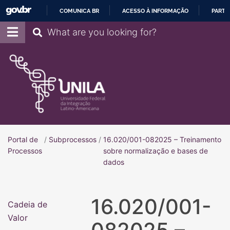
COMUNICA BR
ACESSO À INFORMAÇÃO
PARTI
IR
Pesquisar
PARA
O
CONTEÚDO
Portal de
/
Subprocessos
/
16.020/001-082025 – Treinamento
Portal de Processos
Processos
sobre normalização e bases de
dados
16.020/001-
Cadeia de
Valor