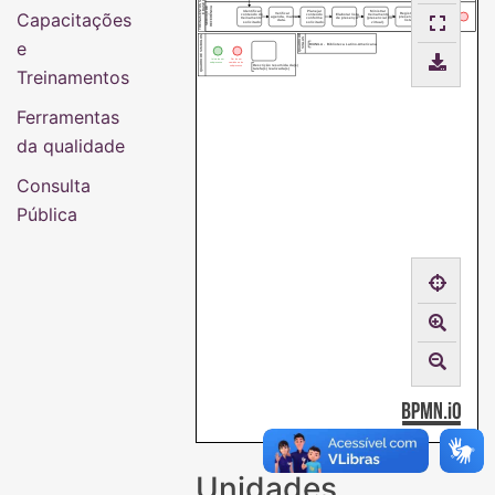
SERVIÇO DE
REFERÊNCIA
Inserir dados
Capacitações
Identificar
Planejar
Ministrar
Verificar
Registrar a
dos
conteúdo do
conteúdo
Elaborar lista
treinamento
agenda, marcar
participantes
presença na
treinamento
conforme
de presença
(presencial ou
data.
lista.
em uma lista
solicitado
solicitado.
virtual).
para estatística.
QUADRO DE
QUADRO DE SIMBOLOS
SIGLAS
e
BIUNILA - Biblioteca Latino-Americana
Início de um
Fim de um
subprocesso
caminho ou do
Descrição resumida da(s)
subprocesso
tarefa(s) realizada(s)
Treinamentos
Ferramentas
da qualidade
Consulta
Pública
Unidades