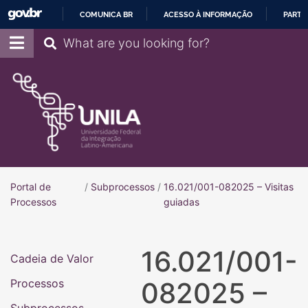
COMUNICA BR
ACESSO À INFORMAÇÃO
PARTI
IR
Pesquisar
PARA
O
CONTEÚDO
Portal de
/
Subprocessos
/
16.021/001-082025 – Visitas
Portal de Processos
Processos
guiadas
16.021/001-
Cadeia de Valor
Processos
082025 –