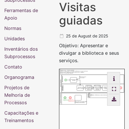
Subprocessos
Visitas
Ferramentas de
guiadas
Apoio
Normas
25 de August de 2025
Unidades
Objetivo: Apresentar e
Inventários dos
divulgar a biblioteca e seus
Subprocessos
serviços.
Contato
Subprocesso: Visitas guiadas
Objetivo: Apresentar e divulgar a biblioteca e seus serviços.
Responsável: Biblioteca Latino-Americana - BIUNILA
Número: 16.021/001-082025
Organograma
DEMANDANTE
Presencial ou
via e-mail.
Solicitar visita
VISITAS GUIADAS
guiada.
Projetos de
SERVIÇO DE
REFERÊNCIA
Apresentar o
Abrir a visitação
Registrar
livre e estar
Finalizar e
setor, estrutura
Agendar de
numero de
da BIUNILA,
disponível para
agradecer a
data e horário.
visitante para
divisões, regras
visita.
sanar as
fins estatísticos.
básicas.
dúvidas.
Melhoria de
DE SIGLAS
QUADRO
QUADRO DE SIMBOLOS
BIUNILA - Biblioteca Latino Americana
Início de um
Fim de um
Processos
subprocesso
caminho ou do
subprocesso
Descrição resumida da(s)
tarefa(s) realizada(s)
Capacitações e
Treinamentos