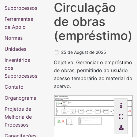
Circulação
Subprocessos
de obras
Ferramentas
de Apoio
(empréstimo)
Normas
Unidades
25 de August de 2025
Inventários
Objetivo: Gerenciar o empréstimo
dos
de obras, permitindo ao usuário
Subprocessos
acesso temporário ao material do
acervo.
Contato
Organograma
Subprocesso: Circulação de obras (empréstimo)
Objetivo: Gerenciar o empréstimo de obras, permitindo ao usuário acesso temporário ao material do
acervo.
Responsável: Biblioteca Latino-Americana - BIUNILA
Número: 16.025/001-082025
Comparecer a
Atender
DEMANDANTE
Biunila
necessidade de
CIRCULAÇÃO DE OBRAS (EMPRÉSTIMO)
materiais
acadêmicos.
Projetos de
SERVIÇO DE ATENDIMENTO
AO USUÁRIO
Orientar o
Receber
Conferir o
Buscar o nome
Ler etiqueta
Solicitar senha
Confirmar a
Informar o prazo
usuário na
usuário com
estado físico do
do usuário no
RFID do livro
para validar
efetivação do
e liberar
busca do
material no
material.
SIGAA.
no SIGAA.
empréstimo.
empréstimo.
usuário.
material.
balcão.
Melhoria de
QUADRO DE SIGLAS
QUADRO DE SIMBOLOS
SIGAA - Sistema Integrado de Gestão de Atividades.
RFID - Identificação por Radiofrequência
Processos
Início de um
Fim de um
BIUNILA - Biblioteca Latino-Americana
subprocesso
caminho ou do
subprocesso
Descrição resumida da(s)
tarefa(s) realizada(s)
Capacitações