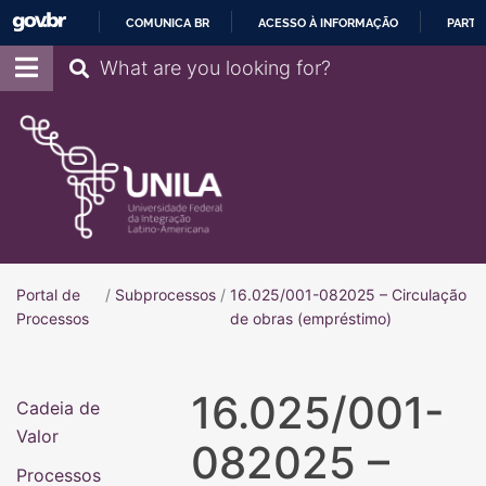
COMUNICA BR
ACESSO À INFORMAÇÃO
PARTI
IR
Pesquisar
PARA
O
CONTEÚDO
Portal de
/
Subprocessos
/
16.025/001-082025 – Circulação
Portal de Processos
Processos
de obras (empréstimo)
16.025/001-
Cadeia de
Valor
082025 –
Processos