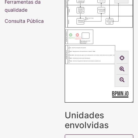
Ferramentas da
informar a
discente
arquivar o
coordenação
processo
COORDENAÇÃO DE
qualidade
Solicitar aos
docentes o
Receber todas
CURSO
programa
as atividades
especial de
avaliativas
ensino
Prazo de 5 dias
Consulta Pública
úteis
Avaliar as
DOCENTE
Elaborar as
tarefas e lançar
atividades
as notas no
avaliativas
SIGAA
QUADRO DE SÍMBOLOS
Fim de um
Início de um
caminho ou do
subprocesso
subprocesso
Descrição resumida
da(s) tarefa(s)
realizada(s)
SIG - Sistema Integrado de Gestão
QUADRO DE SIGLAS
DEAS - Departamento de Atendimento à Saúde / PRAE
SAILAACH - Secretaria de Apoio às Coordenações do Instituto Latino-Americano de Artes, Cultura e História
PRAE - Pró-Reitoria de Assuntos Estudantis
SIGAA - Sistema Integrado de Gestão de atividades Acadêmicas
Unidades
envolvidas