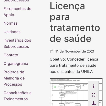
Subprocessos
Licença
Ferramentas de
para
Apoio
Normas
tratamento
Unidades
de saúde
Inventários dos
Subprocessos
11 de November de 2021
Contato
Objetivo: Conceder licença
Organograma
para tratamento de saúde
aos discentes da UNILA
Projetos de
Melhoria de
Subprocesso: Licença para tratamento de saúde
Objetivo: Conceder licença para tratamento de saúde aos discentes da UNILA
Responsável: Instituto Latino-Americano de Arte, Cultura e História - ILAACH
Número: 17.001/001-112021
Processos
Discente
DEMANDANTE
Demandante: Discente
Solicitar via
ou responsável
Realizar as
SIG anexando
tarefas
atestado
Capacitações e
Solicitação deve ser
apresentada em até 10 dias
úteis após a expedição do
Abrir o processo
documento comprobatório
e analisar a
DEAS
validade do
atestado
Treinamentos
LICENÇA PARA TRATAMENTO DE SAÚDE
Insere atestado de
Conferência no
matrícula (prazo de 5
SIGAA
dias úteis)
SAILAACH
Cadastrar
Conferir se as
informação no
Enviar e-mail
as notas foram
SIGAA e
para informar o
lançadas e