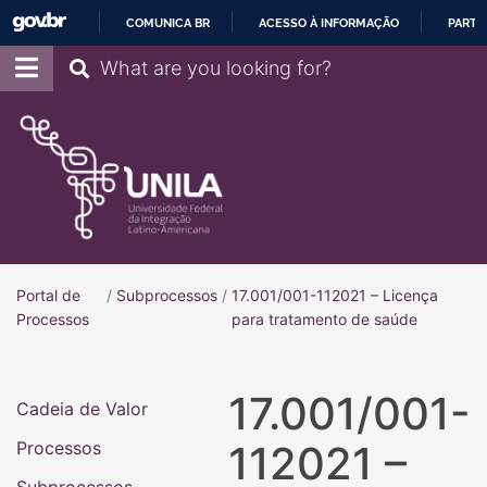
COMUNICA BR
ACESSO À INFORMAÇÃO
PARTI
IR
Pesquisar
PARA
O
CONTEÚDO
Portal de
/
Subprocessos
/
17.001/001-112021 – Licença
Portal de Processos
Processos
para tratamento de saúde
17.001/001-
Cadeia de Valor
Processos
112021 –