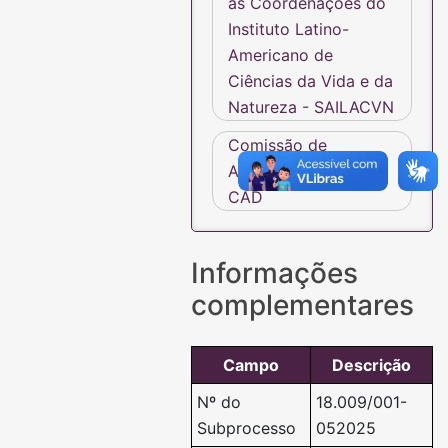
às Coordenações do
Instituto Latino-
Americano de
Ciências da Vida e da
Natureza - SAILACVN
Comissão de
Avaliação Docente -
CAD
Informações
complementares
Campo
Descrição
Nº do
18.009/001-
Subprocesso
052025