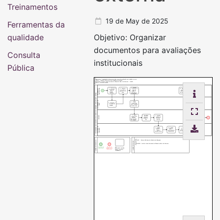
Treinamentos
19 de May de 2025
Ferramentas da
qualidade
Objetivo: Organizar
documentos para avaliações
Consulta
institucionais
Pública
Subprocesso: Organização de documentos dos cursos de graduação para avaliação externa
Objetivo: Organizar documentos para avaliações institucionais
Responsável: Instituto Latino-Americano de Ciências da Vida e da Natureza - ILACVN
Número: 18.009/001-052025
4. Receber
1. Informar a
INSTITUCIONAL
PROCURADORIA
3. Receber o
e informar a
12. Receber e
coordenação
formulário e
data de
encaminhar
sobre a
alimentar o E-
Avalição in
relatório final
avaliação
MEC
loco para a
de avaliação
externa
ORGANIZAÇÃO DE DOCUMENTOS DOS CURSOS DE GRADUAÇÃO PARA AVALIAÇÃO EXTERNA
Coordenação
COORDENAÇÃO DE
5. Realizar
13. Receber o
2. Preencher o
CURSO
preparativos
relatório final e
formulário de
para recepção
solicitar
avaliação
de visita in loco
divulgação
6. Coletar
SAILACVN
7. Disponibilizar
8. Agendar
documentos
14. Publicar
local para
reuniões da
solicitados
relatório final
avaliação in
Comissão
pela Comissão
de avaliação
loco
Externa
de Avaliação
COMISSÃO DE
9. Realizar
10. Realizar
AVALIAÇÃO
11. Emitir
reuniões e
análise e
relatório final
visitas a
conferência de
de avaliação
infraestrutura
documentos
QUADRO DE SÍMBOLOS
E-MEC - Sistema Eletrônico do Ministério da Educação
QUADRO DE SIGLAS
SAILACVN - Instituto Latino-Americano de Ciências da Vida e da Natureza
Fim de um
Início de um
caminho ou do
Descrição resumida
subprocesso
subprocesso
da(s) tarefa(s)
realizada(s)