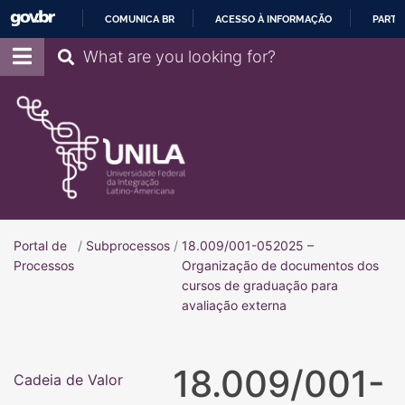
COMUNICA BR
ACESSO À INFORMAÇÃO
PARTI
IR
Pesquisar
PARA
O
CONTEÚDO
Portal de
/
Subprocessos
/
18.009/001-052025 –
Portal de Processos
Processos
Organização de documentos dos
cursos de graduação para
avaliação externa
18.009/001-
Cadeia de Valor