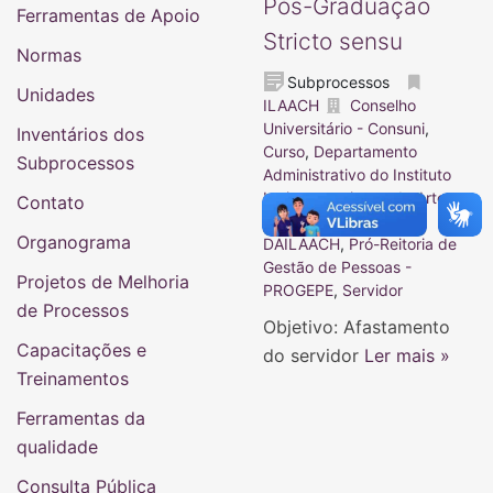
Pós-Graduação
Ferramentas de Apoio
Stricto sensu
Normas
Subprocessos
Unidades
ILAACH
Conselho
Universitário - Consuni
,
Inventários dos
Curso
,
Departamento
Subprocessos
Administrativo do Instituto
Latino-americano de Arte,
Contato
Cultura e História -
Organograma
DAILAACH
,
Pró-Reitoria de
Gestão de Pessoas -
Projetos de Melhoria
PROGEPE
,
Servidor
de Processos
Objetivo: Afastamento
Capacitações e
do servidor
Ler mais »
Treinamentos
Ferramentas da
qualidade
Consulta Pública