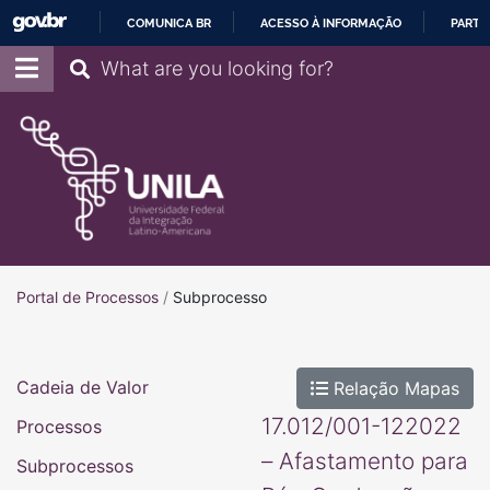
COMUNICA BR
ACESSO À INFORMAÇÃO
PARTI
IR
Pesquisar
PARA
O
CONTEÚDO
Portal de Processos
Portal de Processos
/
Subprocesso
Cadeia de Valor
Relação Mapas
17.012/001-122022
Processos
– Afastamento para
Subprocessos