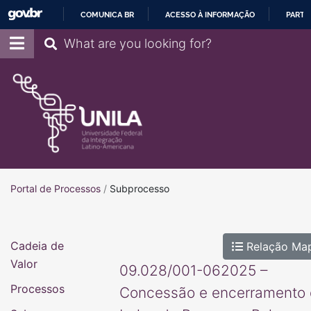
COMUNICA BR
ACESSO À INFORMAÇÃO
PARTI
IR
Pesquisar
PARA
O
CONTEÚDO
Portal de Processos
Portal de Processos
/
Subprocesso
Cadeia de
Relação Ma
Valor
09.028/001-062025 –
Processos
Concessão e encerramento