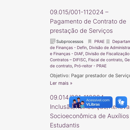
09.015/001-112024 –
Pagamento de Contrato de
prestação de Serviços
Subprocessos
PRAE
Departa
de Finanças - Defin
,
Divisão de Administr
e Finanças - DIAF
,
Divisão de Fiscalização
Contratos – DIFISC
,
Fiscal de contrato
,
Ge
de contrato
,
Pró-reitor - PRAE
Objetivo: Pagar prestador de Serviç
Ler mais »
09.014/001-112024 –
Inclusão/Reinserção/Renov
Socioeconômica de Auxílios
Estudantis