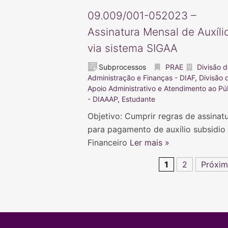
09.009/001-052023 –
Assinatura Mensal de Auxíli
via sistema SIGAA
Subprocessos
PRAE
Divisão 
Administração e Finanças - DIAF
,
Divisão 
Apoio Administrativo e Atendimento ao Pú
- DIAAAP
,
Estudante
Objetivo: Cumprir regras de assinat
para pagamento de auxílio subsidio
Financeiro
Ler mais »
1
2
Próxim