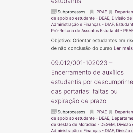
estudantis
Subprocessos
PRAE
Departa
de apoio ao estudante - DEAE
,
Divisão de
Administração e Finanças - DIAF
,
Estudan
Pró-Reitoria de Assuntos Estudantil - PRA
Objetivo: Orientar estudantes em ri
de não conclusão do curso
Ler mais
09.012/001-102023 –
Encerramento de auxílios
estudantis por descumprim
das portarias: faltas ou
expiração de prazo
Subprocessos
PRAE
Departa
de apoio ao estudante - DEAE
,
Departame
de Gestão de Moradias - DEGEM
,
Divisão
Administração e Finanças - DIAF
,
Divisão 