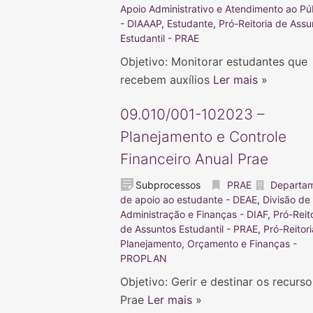
Apoio Administrativo e Atendimento ao Pú
- DIAAAP
,
Estudante
,
Pró-Reitoria de Assu
Estudantil - PRAE
Objetivo: Monitorar estudantes que
recebem auxílios
Ler mais »
09.010/001-102023 –
Planejamento e Controle
Financeiro Anual Prae
Subprocessos
PRAE
Departa
de apoio ao estudante - DEAE
,
Divisão de
Administração e Finanças - DIAF
,
Pró-Reit
de Assuntos Estudantil - PRAE
,
Pró-Reitor
Planejamento, Orçamento e Finanças -
PROPLAN
Objetivo: Gerir e destinar os recurs
Prae
Ler mais »