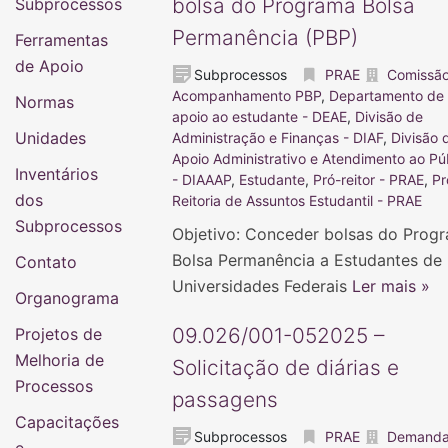
bolsa do Programa Bolsa
Subprocessos
Permanência (PBP)
Ferramentas
de Apoio
Subprocessos
PRAE
Comissã
Acompanhamento PBP
,
Departamento de
Normas
apoio ao estudante - DEAE
,
Divisão de
Unidades
Administração e Finanças - DIAF
,
Divisão 
Apoio Administrativo e Atendimento ao Pú
Inventários
- DIAAAP
,
Estudante
,
Pró-reitor - PRAE
,
Pr
dos
Reitoria de Assuntos Estudantil - PRAE
Subprocessos
Objetivo: Conceder bolsas do Prog
Bolsa Permanência a Estudantes de
Contato
Universidades Federais
Ler mais »
Organograma
09.026/001-052025 –
Projetos de
Melhoria de
Solicitação de diárias e
Processos
passagens
Capacitações
Subprocessos
PRAE
Demanda