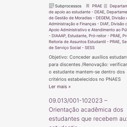
Subprocessos
PRAE
Departa
de apoio ao estudante - DEAE
,
Departame
de Gestão de Moradias - DEGEM
,
Divisão
Administração e Finanças - DIAF
,
Divisão 
Apoio Administrativo e Atendimento ao Pú
- DIAAAP
,
Estudante
,
Pró-reitor - PRAE
,
Pr
Reitoria de Assuntos Estudantil - PRAE
,
Se
de Serviço Social - SESS
Objetivo: Conceder auxílios estudan
para discentes /Renovação: verificar
o estudante mantem-se dentro dos
critérios estabelecidos no PNAES
Ler mais »
09.013/001-102023 –
Orientação acadêmica dos
estudantes que recebem aux