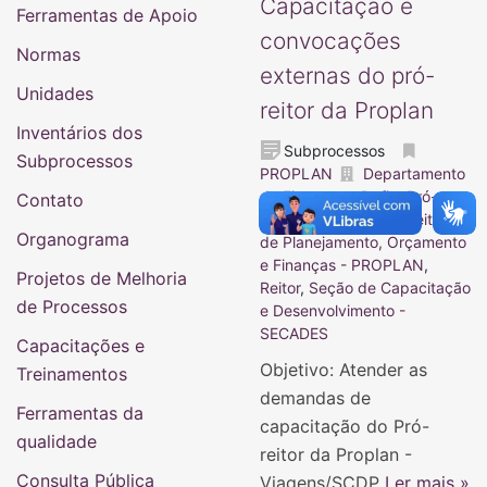
Capacitação e
Ferramentas de Apoio
convocações
Normas
externas do pró-
Unidades
reitor da Proplan
Inventários dos
Subprocessos
Subprocessos
PROPLAN
Departamento
de Finanças - Defin
,
Pró-
Contato
reitor - Proplan
,
Pró-Reitoria
Organograma
de Planejamento, Orçamento
e Finanças - PROPLAN
,
Projetos de Melhoria
Reitor
,
Seção de Capacitação
de Processos
e Desenvolvimento -
SECADES
Capacitações e
Objetivo: Atender as
Treinamentos
demandas de
Ferramentas da
capacitação do Pró-
qualidade
reitor da Proplan -
Consulta Pública
Viagens/SCDP
Ler mais »