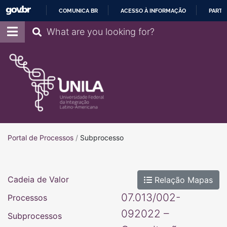
COMUNICA BR
ACESSO À INFORMAÇÃO
PARTI
IR
Pesquisar
PARA
O
CONTEÚDO
Portal de Processos
Portal de Processos
/
Subprocesso
Cadeia de Valor
Relação Mapas
07.013/002-
Processos
092022 –
Subprocessos