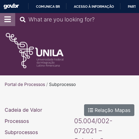
COMUNICA BR
ACESSO À INFORMAÇÃO
PARTI
IR
Pesquisar
PARA
O
CONTEÚDO
Portal de Processos
Portal de Processos
/
Subprocesso
Cadeia de Valor
Relação Mapas
05.004/002-
Processos
072021 –
Subprocessos