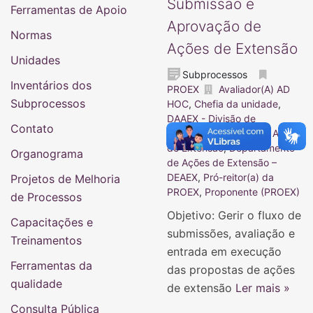
Submissão e
Ferramentas de Apoio
Aprovação de
Normas
Ações de Extensão
Unidades
Subprocessos
Inventários dos
PROEX
Avaliador(A) AD
Subprocessos
HOC
,
Chefia da unidade
,
DAAEX - Divisão de
Contato
Acompanhamento das Ações
de Extensão
,
Departamento
Organograma
de Ações de Extensão –
DEAEX
,
Pró-reitor(a) da
Projetos de Melhoria
PROEX
,
Proponente (PROEX)
de Processos
Objetivo: Gerir o fluxo de
Capacitações e
submissões, avaliação e
Treinamentos
entrada em execução
Ferramentas da
das propostas de ações
qualidade
de extensão
Ler mais »
Consulta Pública