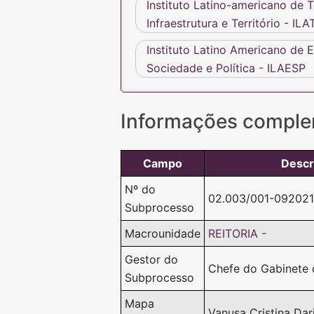
Instituto Latino-americano de T
Infraestrutura e Território - ILA
Instituto Latino Americano de 
Sociedade e Política - ILAESP
Informações comple
Campo
Descr
Nº do
02.003/001-092021
Subprocesso
Macrounidade
REITORIA -
Gestor do
Chefe do Gabinete d
Subprocesso
Mapa
Vanusa Cristina Dar