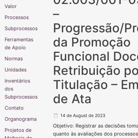
Valor
–
Processos
Progressão/P
Subprocessos
da Promoção
Ferramentas
de Apoio
Funcional Doc
Normas
Retribuição po
Unidades
Titulação – E
Inventários
dos
de Ata
Subprocessos
Contato
14 de August de 2023
Organograma
Objetivo: Registrar as decisões to
Projetos de
quanto às avaliações dos processos