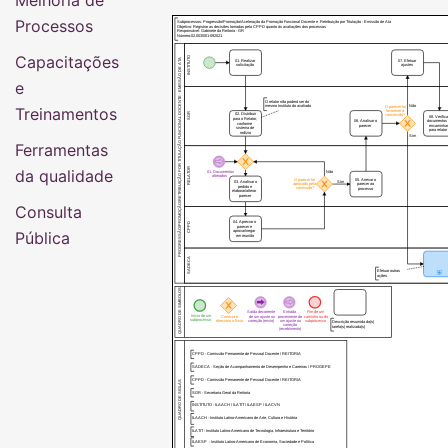
Melhoria de
Processos
Subprocessos: Progressão/Promoção/Aceleração da Promoção Funcional Docente e Retribuição por Titulação - Emissão de Ata
Objetivo: Registrar as decisões tomadas pela CPPD quanto às avaliações dos processos
Responsável: Gabinete da Reitoria - GR
Número:02.003/001-092021
Capacitações
INSTITUTO
PROGRESSÃO/PROMOÇÃO/RETRIBUIÇÃO POR TITULAÇÃO FUNCIONAL DOCENTE - EMISSÃO DE ATA
01. Realizar
07. Efetuar
solicitação
ajustes
e
O relator não poderá ser do
Treinamentos
Não
mesmo Instituto do avaliado
O parecer foi
favorável à
SGR
02. Distribuir
concessão?
08. Verific
para o Relator,
06. Analisar o
documentos
conforme
parecer
encaminha
sistema de
para relato
rodízio
Sim
Ferramentas
da qualidade
RELATOR
01. Documentos
Não
alterados
05. Anexar o
O parecer foi
03. Analisar o
Sim
aprovado pela
parecer ao
pedido e
comissão?
processo
elaborar/alterar
parecer
Consulta
04. Apreciar o
CPPD
parecer e
Pública
aprovar/negar
em reunião
SADECA
Efetuar outras
ações
QUADRO DE SIMBOLOS
Saída decorrente
Entrada
Fim de um
Início de um
Conecta e
de um ajuste ou
proveniente de
caminho ou do
subprocesso
direciona o fluxo
correção (envio)
um ajuste ou
subprocesso
Descrição resumida da(s)
correção
tarefa(s) realizada(s)
(recebimento)
CPPD - Comissão Pemanente de Pessoal Docente / REITORIA
SADECA - Seção de Acompanhamento de Desempenho e Carreiras / PROGEPE
CPPD - Comissão Pemanente de Pessoal Docente / REITORIA
QUADRO DE SIGLAS
SGR - Secretaria Geral da Reitoria
INSTITUTO - ILAACH / ILATIT / ILAESP / ILACVN
ILAACH - Instituto Latino-Americano de Arte, Cultura e História
ILATIT - Instituto Latino-Americano de Tecnologia, Infraestrutura e Território
ILAESP - Instituto Latino-Americano de Economia, Sociedade e Política