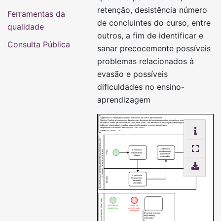
retenção, desistência número
Ferramentas da
de concluintes do curso, entre
qualidade
outros, a fim de identificar e
Consulta Pública
sanar precocemente possíveis
problemas relacionados à
evasão e possíveis
dificuldades no ensino-
aprendizagem
Subprocesso: Elaboração de relatório relacionado aos cursos de licenciatura
Objetivo: Realizar o levantamento dos discentes dos cursos de licenciatura quanto a permanência, retenção,
desistência número de concluintes do curso, entre outros, a fim de identificar e sanar precocemente possíveis
problemas relacionados à evasão e possíveis dificuldades no ensino-aprendizagem
Responsável: Pró-Reitoria de Graduação - PROGRAD
Número: 03.015/001-122021
ELABORAÇÃO DE RELATÓRIO RELACIONADO AOS
3. Identificar
1. Solicitar a
FPCL
CURSOS DE LICENCIATURA
os indicadores
elaboração do
diagnósticos
relatório
encontrados
2. Realizar o
DENDC
levantamento
dos dados
solicitados
QUADRO DE SÍMBOLOS
Início de um
Fim de um
subprocesso
caminho ou do
subprocesso
Descrição resumida
da(s) tarefa(s)
realizada(s)