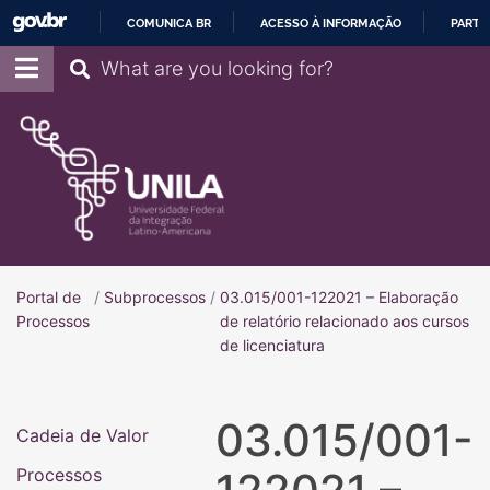
COMUNICA BR
ACESSO À INFORMAÇÃO
PARTI
IR
Pesquisar
PARA
O
CONTEÚDO
Portal de
/
Subprocessos
/
03.015/001-122021 – Elaboração
Portal de Processos
Processos
de relatório relacionado aos cursos
de licenciatura
03.015/001-
Cadeia de Valor
Processos