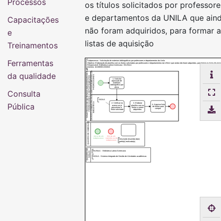
Processos
os títulos solicitados por professore
e departamentos da UNILA que ain
Capacitações
não foram adquiridos, para formar 
e
listas de aquisição
Treinamentos
Ferramentas
Subprocesso: Solicitação de materiais bibliográficos por professores e departamentos da Unila
Objetivo: Elaboração de planilha com os títulos solicitados por professores e departamentos da UNILA que ainda não foram adquiridos, para formar as listas de aqui
Responsável: Biblioteca Latino-Americana - BIUNILA
Número: 16.008/001-032022
SOLICITAÇÃO DE MATERIAIS BIBLIOGRÁFICOS POR
DEPARTAMENTOS OU
da qualidade
PROFESSORES
PROFESSORES E DEPARTAMENTOS
1. Solicitar
aquisição de
materiais
bibliográfico por
ofício
Consulta
DIVISÃO ADMINISTRATIVA DA
SIGAA
BIBLIOTECA
Pública
2. Verificar no
3. Elaborar
4. Arquivar lista
acervo se já
planilha com os
de títulos para
possuímos o
títulos a serem
compra
título solicitado
adquiridos
QUADRO DE SIMBOLOS
Início de um
Fim de um
subprocesso
caminho ou do
Descrição resumida da(s)
subprocesso
tarefa(s) realizada(s)
QUADRO DE
BIUNILA - Biblioteca Latino-Americana
SIGLAS
SIGAA - Sistema Integrado de Gestão de Atividades acadêmicas