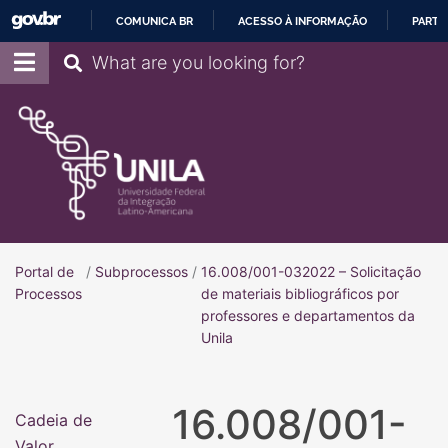
COMUNICA BR
ACESSO À INFORMAÇÃO
PARTI
IR
Pesquisar
PARA
O
CONTEÚDO
Portal de
/
Subprocessos
/
16.008/001-032022 – Solicitação
Portal de Processos
Processos
de materiais bibliográficos por
professores e departamentos da
Unila
16.008/001-
Cadeia de
Valor