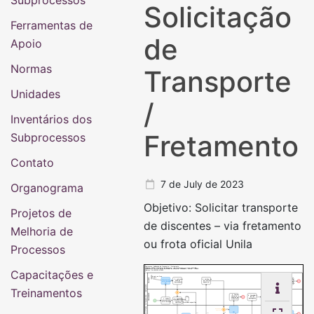
Subprocessos
Solicitação
Ferramentas de
de
Apoio
Normas
Transporte
Unidades
/
Inventários dos
Fretamento
Subprocessos
Contato
7 de July de 2023
Organograma
Objetivo: Solicitar transporte
Projetos de
de discentes – via fretamento
Melhoria de
ou frota oficial Unila
Processos
Suprocesso: Solicitação de Transporte / Fretamento
Objetivo: Solicitar transporte de discentes - via fretamento ou frota oficial Unila
Capacitações e
Responsável: Instituto Latino-Americano de Economia, Sociedade e Política - ILAESP
Número: 19.018/001-072023
No país ou fora
do país
DAILAESP
8. Incluir
2. Informar
4. Verificar se
relatório SCDP
Afastamento de
PCDP ao
há recurso
e encerrar
curta duração
demandante
disponível
processo de
afastamento
SOLICITAÇÃO DE TRANSPORTE / FRETAMENTO
Treinamentos
Prestação contas
SCDP/afastamento
DEMANDANTE
7. Elaborar
5. Tomar
6. Consolidar a
relatório de
ciência da
lista de
viagem /
negativa de
passageiros
prestação de
3. Preencher
orçamento
1. Solicitar
Contas
formulário GLPI:
Aguardar término
afastamento de
da viagem
Transporte e
curta duração
Logística
Formulário específico
Prestação contas transporte
Há orçamento
Não
disponível?
Sim
Não
Não