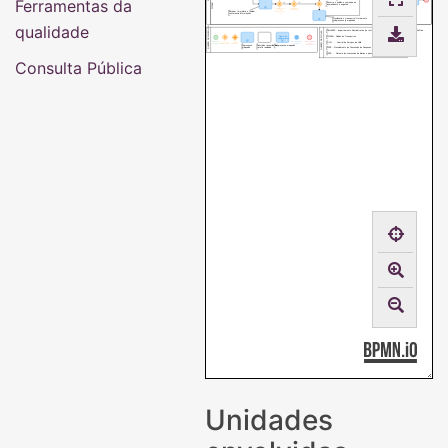
Ferramentas da
Encerra o pedido e comunica ao
Encerrar processo de transporte /
DITRAN
Sim
Sim
demandante a negativa
fretamento com Prestação de
Contas
Será utilizado
As informações
veículo próprio?
estão
Receber formulário e realizar
corretas/complet
conferência informações
as?
Providencia o transporte/fretamento
subprocesso já mapeado
qualidade
QUADRO DE SÍMBOLOS
DAILAESP - departamento Administrativo do Instituto Latino-Americano de Economia, Sociedade e Política
QUADRO DE SIGLAS
Nome do
DITRAN - Divisão de Transportes
subprocesso
Início de um
Fim do caminho
GLPI - Central de Serviços da Unila
Aguardar período
Conecta e
Tarefas
subprocesso
ou do
de tempo
direciona o fluxo
simultaneas
Suprocesso
Descrição resumida da
Subprocesso mapeado
subprocesso
mapeado
tarefa realizada
PCDP - Procedimento de Concessão de Despesas de Diária e Passagens
SCDP - Sistema de concessão de diárias e passagens
Consulta Pública
Unidades