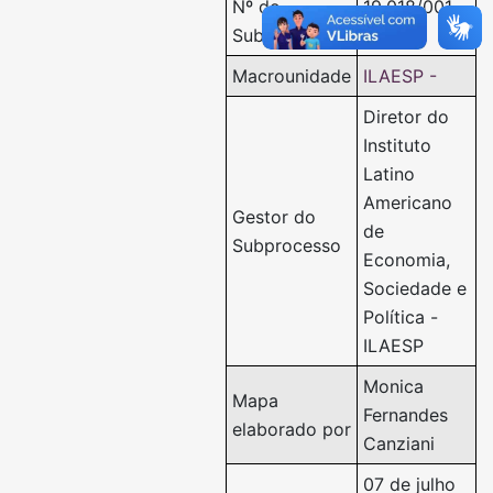
Nº do
19.018/001-
Subprocesso
072023
Macrounidade
ILAESP -
Diretor do
Instituto
Latino
Americano
Gestor do
de
Subprocesso
Economia,
Sociedade e
Política -
ILAESP
Monica
Mapa
Fernandes
elaborado por
Canziani
07 de julho