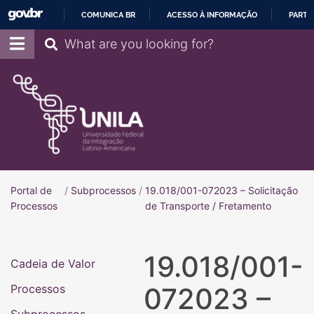
COMUNICA BR
ACESSO À INFORMAÇÃO
PARTI
IR
Pesquisar
PARA
O
CONTEÚDO
Portal de
/
Subprocessos
/
19.018/001-072023 – Solicitação
Portal de Processos
Processos
de Transporte / Fretamento
19.018/001-
Cadeia de Valor
Processos
072023 –