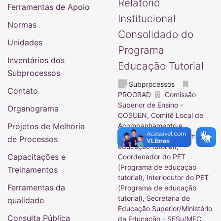
Relatório
Ferramentas de Apoio
Institucional
Normas
Consolidado do
Unidades
Programa
Inventários dos
Educação Tutorial
Subprocessos
Subprocessos
Contato
PROGRAD
Comissão
Superior de Ensino -
Organograma
COSUEN
,
Comitê Local de
Projetos de Melhoria
Acompanhamento e
Avaliação (PET-Programa de
de Processos
educação tutorial)
,
Capacitações e
Coordenador do PET
(Programa de educação
Treinamentos
tutorial)
,
Interlocutor do PET
Ferramentas da
(Programa de educação
tutorial)
,
Secretaria de
qualidade
Educação Superior/Ministério
Consulta Pública
da Educação - SESu/MEC