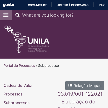
COMUNICA BR
ACESSO À INFORMAÇÃO
PARTI
IR
Pesquisar
PARA
O
CONTEÚDO
Portal de Processos
Portal de Processos
/
Subprocesso
Cadeia de Valor
Relação Mapas
03.019/001-122021
Processos
– Elaboração do
Subprocessos