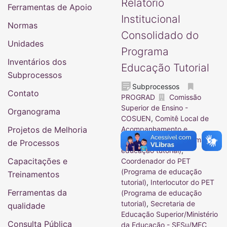
Relatório
Ferramentas de Apoio
Institucional
Normas
Consolidado do
Unidades
Programa
Inventários dos
Educação Tutorial
Subprocessos
Subprocessos
Contato
PROGRAD
Comissão
Superior de Ensino -
Organograma
COSUEN
,
Comitê Local de
Projetos de Melhoria
Acompanhamento e
Avaliação (PET-Programa de
de Processos
educação tutorial)
,
Capacitações e
Coordenador do PET
(Programa de educação
Treinamentos
tutorial)
,
Interlocutor do PET
Ferramentas da
(Programa de educação
tutorial)
,
Secretaria de
qualidade
Educação Superior/Ministério
Consulta Pública
da Educação - SESu/MEC