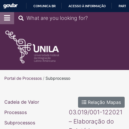
COMUNICA BR
ACESSO À INFORMAÇÃO
PARTI
IR
Pesquisar
PARA
O
CONTEÚDO
Portal de Processos
Portal de Processos
/
Subprocesso
Cadeia de Valor
Relação Mapas
03.019/001-122021
Processos
– Elaboração do
Subprocessos