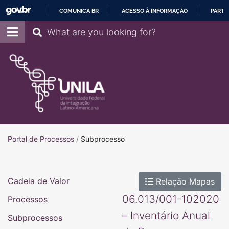
COMUNICA BR
ACESSO À INFORMAÇÃO
PARTI
IR
Pesquisar
PARA
O
CONTEÚDO
Portal de Processos
Portal de Processos
/
Subprocesso
Cadeia de Valor
Relação Mapas
06.013/001-102020
Processos
– Inventário Anual
Subprocessos