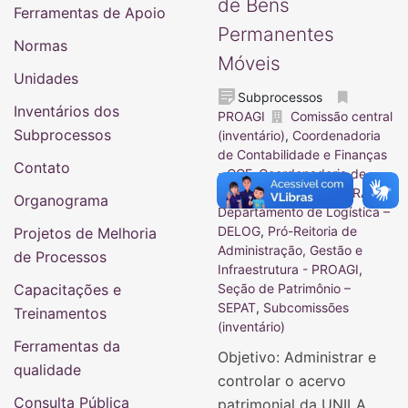
de Bens
Ferramentas de Apoio
Permanentes
Normas
Móveis
Unidades
Subprocessos
Inventários dos
PROAGI
Comissão central
Subprocessos
(inventário)
,
Coordenadoria
de Contabilidade e Finanças
Contato
- CCF
,
Coordenadoria de
Infraestrutura – COINFRA
,
Organograma
Departamento de Logística –
DELOG
,
Pró-Reitoria de
Projetos de Melhoria
Administração, Gestão e
de Processos
Infraestrutura - PROAGI
,
Capacitações e
Seção de Patrimônio –
SEPAT
,
Subcomissões
Treinamentos
(inventário)
Ferramentas da
Objetivo: Administrar e
qualidade
controlar o acervo
Consulta Pública
patrimonial da UNILA