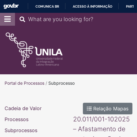
COMUNICA BR
ACESSO À INFORMAÇÃO
PARTI
IR
Pesquisar
PARA
O
CONTEÚDO
Portal de Processos
Portal de Processos
/
Subprocesso
Cadeia de Valor
Relação Mapas
20.011/001-102025
Processos
– Afastamento de
Subprocessos