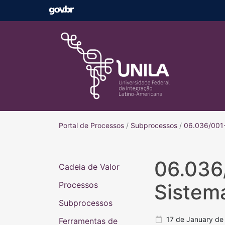
Portal de Processos
Portal de Processos
/
Subprocessos
/
06.036/001-
06.036
Cadeia de Valor
Processos
Sistem
Subprocessos
17 de January de
Ferramentas de