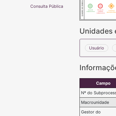
QUADRO DE SÍMBOLOS
Consulta Pública
Início do
Fim de um
Conecta e
subprocesso
caminho
direciona o flux
subprocesso
Unidades 
Usuário
Informaçõ
Campo
Nº do Subproces
Macrounidade
Gestor do