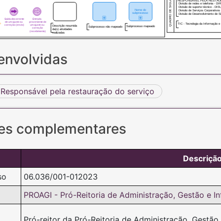
QUADRO DE SIGLAS
RESPONSÁVEL PELA RESTAU
Divisão de redes e telefonia - DI
Divisão de suporte técnico - DIS
Nome do
Divisão de Serviços Corporativo
subprocesso
Divisão de Desenvolvimento de S
Saída decorrente
Entrada
de um ajuste ou
proveniente de
o
TIC - Tecnologia da Informação 
correção (envio)
um ajuste ou
Descrição resumida
Subprocesso mapeado
Subprocesso não mapeado
correção
da(s) atividades
(recebimento)
realizadas
envolvidas
Responsável pela restauração do serviço
es complementares
Descriçã
so
06.036/001-012023
PROAGI - Pró-Reitoria de Administração, Gestão e In
Pró-reitor da Pró-Reitoria de Administração, Gestão 