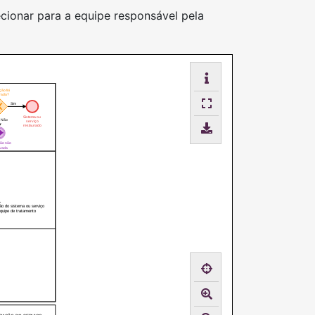
ecionar para a equipe responsável pela
ção foi
vada?
Sim
Sistema ou
Não
serviço
restaurado
ção não
vada
ão do sistema ou serviço
equipe de tratamento