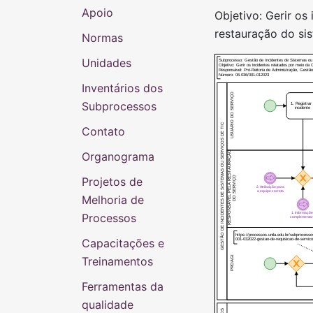
Apoio
Objetivo: Gerir os
restauração do sis
Normas
Unidades
Subprocesso: Gestão de Incidentes de Sistemas ou
Objetivo: Gerir os incidentes relatados por meio da 
Responsável: Pró-Reitoria de Administração, Gestã
Número: 06.036/001-012023
Inventários dos
USUÁRIO DO SERVIÇO
Subprocessos
1. Registra
incidente
GESTÃO DE INCIDENTES DE SISTEMAS OU SERVIÇOS DE TIC
Contato
RESPONSÁVEL PELA RESTAURAÇÃO
Organograma
DO SERVIÇO
Projetos de
2. Atribuição para
a equipe correta
Melhoria de
1. Informaçõ
Processos
complementa
https://processos.unila.edu.br/subprocesso
Capacitações e
001-032022-gestao-de-requisicao-de-servico
Treinamentos
PROAGI
Ferramentas da
qualidade