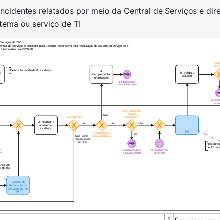
 incidentes relatados por meio da Central de Serviços e dir
tema ou serviço de TI
 Serviços de TIC
Central de Serviços e direcionar para a equipe responsável pela restauração do sistema ou serviço de TI
o e Infraestrutura-PROAGI
A solu
apro
Descrição detalhada do incidente
3.
r o
5. Validar a
Complementar
solução
informações
1. Informações
complementares
3. Solu
apro
Outra equipe que
realiza o
Não
É um incidente?
tratamento?
2. Realizar a
Sim
Não
Sim
análise do
incidente
As informações
Sim
estão suficientes?
Não (É uma
requisição de
serviço)
Restauraç
de TI da 
es
2. Atribuição para
3. Solução não
res
a equipe correta
aprovada
s/06-034-
s-de-tic/
Gestão de
Requisição de
Serviços de TIC