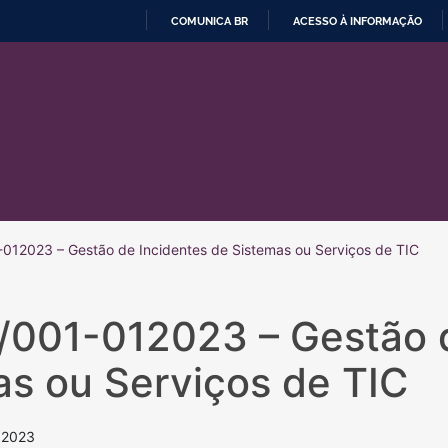
COMUNICA BR
ACESSO À INFORMAÇÃO
IR
PARA
O
CONTEÚDO
012023 – Gestão de Incidentes de Sistemas ou Serviços de TIC
/001-012023 – Gestão d
as ou Serviços de TIC
 2023