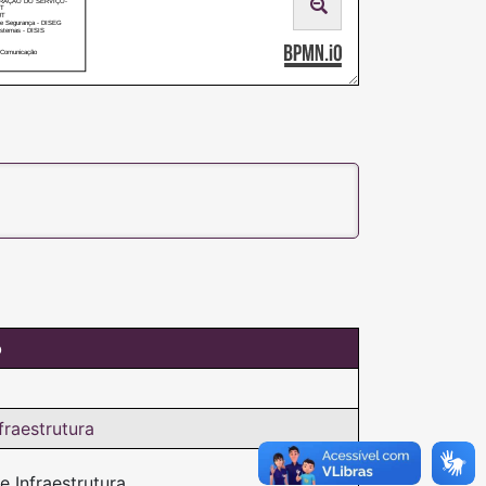
RAÇÃO DO SERVIÇO-
RT
UT
s e Segurança - DISEG
istemas - DISIS
e Comunicação
o
fraestrutura
e Infraestrutura