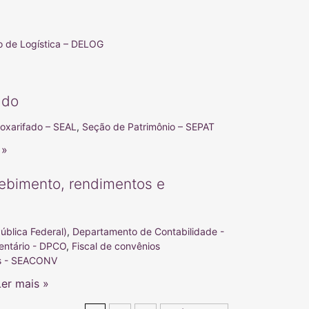
 de Logística – DELOG
ado
oxarifado – SEAL
,
Seção de Patrimônio – SEPAT
 »
cebimento, rendimentos e
blica Federal)
,
Departamento de Contabilidade -
entário - DPCO
,
Fiscal de convênios
s - SEACONV
Ler mais »