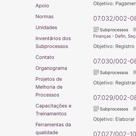
Objetivo: Pagament
Apoio
Normas
07.032/002-08
Unidades
Subprocessos
Finanças - Defin
,
Seç
Inventários dos
Subprocessos
Objetivo: Registro
Contato
07.030/002-08
Organograma
Subprocessos
Projetos de
Objetivo: Registra
Melhoria de
Processos
07.029/002-08
Capacitações e
Subprocessos
Treinamentos
Objetivo: Elabora
Ferramentas da
qualidade
07.027/002-10