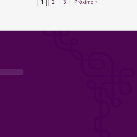
1
2
3
Próximo »