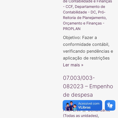
de Contabilidade e Finanças
- CCF
,
Departamento de
Contabilidade - DC
,
Pró-
Reitoria de Planejamento,
Orçamento e Finanças -
PROPLAN
Objetivo: Fazer a
conformidade contábil,
verificando pendências e
aplicação de restrições
Ler mais »
07.003/003-
082023 – Empenho
de despesa
Subprocessos
PROPLAN
Demandante
(Todas as unidades)
,