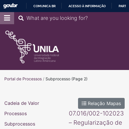
COMUNICA BR
ACESSO À INFORMAÇÃO
PARTI
IR
Pesquisar
PARA
O
CONTEÚDO
Portal de Processos
Portal de Processos
/
Subprocesso
(Page 2)
Cadeia de Valor
Relação Mapas
07.016/002-102023
Processos
– Regularização de
Subprocessos